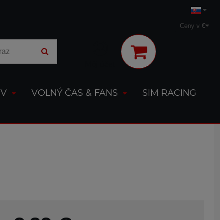
Ceny v
€
Môj účet
OV
VOLNÝ ČAS & FANS
SIM RACING