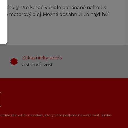
talyzátory. Pre každé vozidlo poháňané naftou s
C3 motorový olej. Možné dosiahnuť čo najdlhší
Zákaznícky servis
a starostlivosť
tvrdíte kliknutím na odkaz, ktorý vám pošleme na váš email. Súhlas