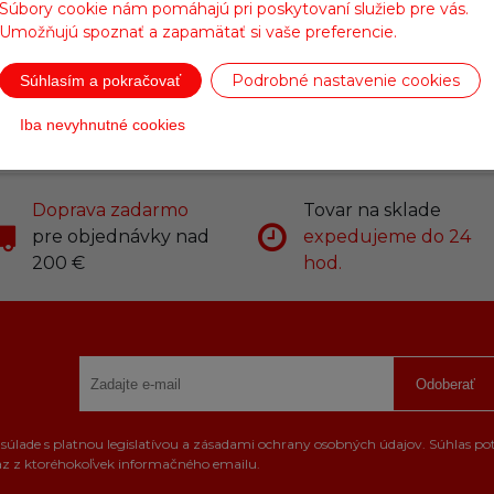
Súbory cookie nám pomáhajú pri poskytovaní služieb pre vás.
re dieselové filtre pevných častíc (DPF) a trojcestné ka
Umožňujú spoznať a zapamätať si vaše preferencie.
ňajúce požiadavky EURO IV a EURO V, vyžadujúce ACEA 
Podrobné nastavenie cookies
Súhlasím a pokračovať
Iba nevyhnutné cookies
Doprava zadarmo
Tovar na sklade
pre objednávky nad
expedujeme do 24
200 €
hod.
Odoberať
úlade s platnou legislatívou a zásadami ochrany osobných údajov. Súhlas po
az z ktoréhokoľvek informačného emailu.