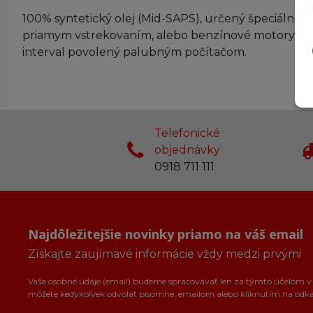
100% syntetický olej (Mid-SAPS), určený špeciálne p
priamym vstrekovaním, alebo benzínové motory spĺ
interval povolený palubným počítačom.
Telefonické
objednávky
0918 711 111
Najdôležitejšie novinky priamo na váš email
Získajte zaujímavé informácie vždy medzi prvými
Vaše osobné údaje (email) budeme spracovávať len za týmto účelom v s
môžete kedykoľvek odvolať písomne, emailom alebo kliknutím na odk