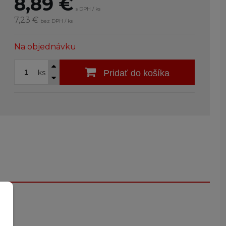
8,89
€
s DPH / ks
7,23 €
bez DPH / ks
Na objednávku
ks
Pridať do košíka