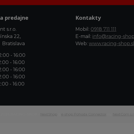
a predajne
Kontakty
t s.r.o.
Mobil:
0918 711 111
ínska 22,
E-mail:
info@racing-shop
 Bratislava
Web:
www.racing-shop.s
:00 - 16:00
:00 - 16:00
:00 - 16:00
:00 - 16:00
:00 - 16:00
 2026 RACING-SHOP •
NextShop
&
e-shop Pohoda Connector
by
NextCom s.r