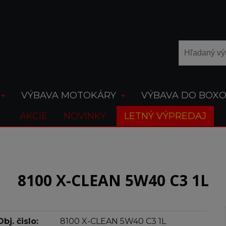
VÝBAVA MOTOKÁRY
VÝBAVA DO BOX
AKCIE
NOVINKY
LETNÝ VÝPREDAJ
8100 X-CLEAN 5W40 C3 1L
Obj. čislo:
8100 X-CLEAN 5W40 C3 1L