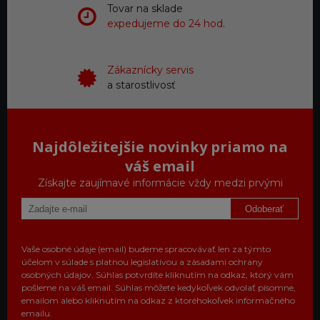
Tovar na sklade
expedujeme do 24 hod.
Zákaznícky servis
a starostlivosť
Najdôležitejšie novinky priamo na
váš email
Získajte zaujímavé informácie vždy medzi prvými
Odoberať
Vaše osobné údaje (email) budeme spracovávať len za týmto
účelom v súlade s platnou legislatívou a zásadami ochrany
osobných údajov. Súhlas potvrdíte kliknutím na odkaz, ktorý vám
pošleme na váš email. Súhlas môžete kedykoľvek odvolať písomne,
emailom alebo kliknutím na odkaz z ktoréhokoľvek informačného
emailu.