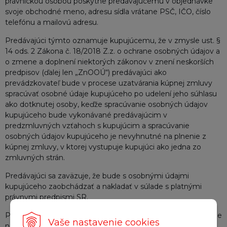
právnickou osobou poskytne predávajúcemu v objednávke
svoje obchodné meno, adresu sídla vrátane PSČ, IČO, číslo
telefónu a mailovú adresu.
Predávajúci týmto oznamuje kupujúcemu, že v zmysle ust. §
14 ods. 2 Zákona č. 18/2018 Z.z. o ochrane osobných údajov a
o zmene a doplnení niektorých zákonov v znení neskorších
predpisov (ďalej len „ZnOOÚ“) predávajúci ako
prevádzkovateľ bude v procese uzatvárania kúpnej zmluvy
spracúvať osobné údaje kupujúceho po udelení jeho súhlasu
ako dotknutej osoby, keďže spracúvanie osobných údajov
kupujúceho bude vykonávané predávajúcim v
predzmluvných vzťahoch s kupujúcim a spracúvanie
osobných údajov kupujúceho je nevyhnutné na plnenie z
kúpnej zmluvy, v ktorej vystupuje kupujúci ako jedna zo
zmluvných strán.
Predávajúci sa zaväzuje, že bude s osobnými údajmi
kupujúceho zaobchádzať a nakladať v súlade s platnými
právnymi predpismi SR.
Predávajúci vyhlasuje, že osobné údaje bude získavať výlučne
Vaše nastavenie cookies
na účel uvedený v týchto obchodných a reklamačných