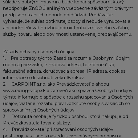
súlade s dobrými mravmi a bude konať spôsobom, ktorý
neodporuje ZnOOÚ ani iným všeobecne záväzným právnym
predpisom a ani ich nebude obchádzať. Predávajúci
vyhlasuje, že súhlas dotknutej osoby si nebude vynucovať a
ani podmieňovať hrozbou odmietnutia zmluvného vzťahu,
služby, tovaru alebo povinnosti ustanovenej predávajúcemu.
Zásady ochrany osobných údajov
1. Pre potreby týchto Zásad sa rozumie Osobnými údajmi
meno a priezvisko, e-mailová adresa, telefónne číslo,
fakturačná adresa, doručovacia adresa, IP adresa, cookies,
informácie o dosiahnutí veku 16 rokov.
2. CARPOINT s.r.o. ako Prevádzkovateľ e-shopu
www.racing-shop.sk a zároveň ako správca Osobných údajov
týmto informuje o spôsobe a rozsahu spracovania Osobných
údajov, vrátane rozsahu práv Dotknute osoby súvisiacich so
spracovaním jej Osobných údajov.
3. Dotknutá osoba je fyzickou osobou, ktorá nakupuje od
Prevádzkovateľa tovar a služby.
4. Prevádzkovateľ pri spracovaní osobných údajov
postupuje v súlade s nasledujúcimi právnymi predpismi: