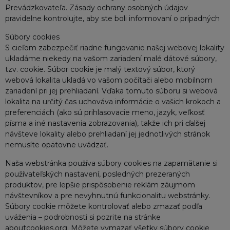
Prevádzkovateľa. Zásady ochrany osobných údajov
pravidelne kontrolujte, aby ste boli informovaní o prípadných
Súbory cookies
S cieľom zabezpečiť riadne fungovanie našej webovej lokality
ukladáme niekedy na vašom zariadení malé dátové súbory,
tzv. cookie. Súbor cookie je malý textový súbor, ktorý
webová lokalita ukladá vo vašom počítači alebo mobilnom
zariadení pri jej prehliadaní. Vďaka tomuto súboru si webová
lokalita na určitý čas uchováva informácie o vašich krokoch a
preferenciách (ako sú prihlasovacie meno, jazyk, veľkosť
písma a iné nastavenia zobrazovania), takže ich pri ďalšej
návšteve lokality alebo prehliadaní jej jednotlivých stránok
nemusíte opätovne uvádzať.
Naša webstránka používa súbory cookies na zapamätanie si
používateľských nastavení, posledných prezeraných
produktov, pre lepšie prispôsobenie reklám záujmom
návštevníkov a pre nevyhnutnú funkcionalitu webstránky.
Súbory cookie môžete kontrolovať alebo zmazať podľa
uváženia – podrobnosti si pozrite na stránke
aboutcookies.org. Môžete vymazať všetky súbory cookie