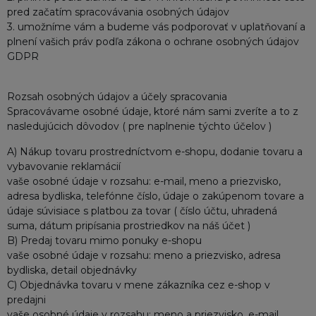
pred začatím spracovávania osobných údajov
3. umožníme vám a budeme vás podporovať v uplatňovaní a
plnení vašich práv podľa zákona o ochrane osobných údajov
GDPR
Rozsah osobných údajov a účely spracovania
Spracovávame osobné údaje, ktoré nám sami zveríte a to z
nasledujúcich dôvodov ( pre naplnenie týchto účelov )
A) Nákup tovaru prostredníctvom e-shopu, dodanie tovaru a
vybavovanie reklamácií
vaše osobné údaje v rozsahu: e-mail, meno a priezvisko,
adresa bydliska, telefónne číslo, údaje o zakúpenom tovare a
údaje súvisiace s platbou za tovar ( číslo účtu, uhradená
suma, dátum pripísania prostriedkov na náš účet )
B) Predaj tovaru mimo ponuky e-shopu
vaše osobné údaje v rozsahu: meno a priezvisko, adresa
bydliska, detail objednávky
C) Objednávka tovaru v mene zákazníka cez e-shop v
predajni
vaše osobné údaje v rozsahu: meno a priezvisko, e-mail,