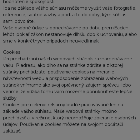
hodnotenie spokojnosti
Iba na základe vášho súhlasu môžeme využiť vaše fotografie,
referencie, spätné väzby a pod. a to do doby, kým súhlas
sami odvoláte.
Vaše osobné údaje si ponechávame po dobu premlčacích
lehôt, pokiaľ zákon nestanovuje dlhšiu dob k uchovaniu, alebo
sme v konkrétnych prípadoch neuviedli inak
Cookies
Pri prechádzaní našich webových stránok zaznamenávame
vašu IP adresu, ako dlho sa na stránke zdržíte a z ktorej
stránky prichádzate. používanie cookies na meranie
návštevnosti webu a prispôsobenie zobrazenia webových
stránok vnímame ako svoj oprávnený záujem správcu, lebo
veríme, že vďaka tomu vám môžeme ponúknuť ešte lepšie
služby.
Cookies pre cielenie reklamy budú spracovávané len na
základe vášho súhlasu. Naše webové stránky možno
prechídzsť aj v režime, ktorý neumožňuje zbieranie osobných
údajov. Používanie cookies môžete na svojom počátači
zakázať.