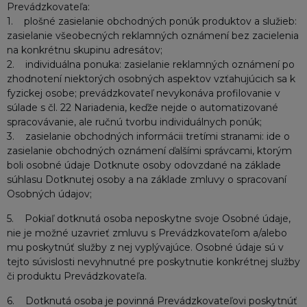
Prevádzkovateľa:
1. plošné zasielanie obchodných ponúk produktov a služieb:
zasielanie všeobecných reklamných oznámení bez zacielenia
na konkrétnu skupinu adresátov;
2. individuálna ponuka: zasielanie reklamných oznámení po
zhodnotení niektorých osobných aspektov vzťahujúcich sa k
fyzickej osobe; prevádzkovateľ nevykonáva profilovanie v
súlade s čl. 22 Nariadenia, keďže nejde o automatizované
spracovávanie, ale ručnú tvorbu individuálnych ponúk;
3. zasielanie obchodných informácii tretími stranami: ide o
zasielanie obchodných oznámení ďalšími správcami, ktorým
boli osobné údaje Dotknute osoby odovzdané na základe
súhlasu Dotknutej osoby a na základe zmluvy o spracovaní
Osobných údajov;
5. Pokiaľ dotknutá osoba neposkytne svoje Osobné údaje,
nie je možné uzavrieť zmluvu s Prevádzkovateľom a/alebo
mu poskytnúť služby z nej vyplývajúce. Osobné údaje sú v
tejto súvislosti nevyhnutné pre poskytnutie konkrétnej služby
či produktu Prevádzkovateľa.
6. Dotknutá osoba je povinná Prevádzkovateľovi poskytnúť