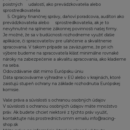
poistných udalostí, ako prevádzkovatelia alebo
sprostredkovatelia
5. Orgány finančnej správy, daňoví poradcovia, audítori ako
prevádzkovatelia alebo sprostredkovatelia, ak je to
nevyhnutné na splnenie zákonnej povinnosti našej firmy.
Je možné, že sa v budúcnosti rozhodneme využiť ďašie
aplikácie, či spracovateľov pre uľahčenie a skvalitnenie
spracovania. V takom prípade sa zaväzujeme, že pri ich
výbere budeme na spracovateľa klásť minimálne rovnaké
nároky na zabezpečenie a akvalitu apracovania, ako kladieme
na seba.
Odovzdávanie dát mimo Európsku úniu
Dáta spracovávame výhradne v EÚ alebo v krajinách, ktoré
zaisťujú stupeň ochrany na základe rozhodnutia Európskej
komisie.
Vaše práva a súvislosti s ochranou osobných údajov
V súvislosti s ochranou osobných údajov máte množstvo
práv. Ak budete chcieť niektoré z týchto práv využiť,
kontaktujte nás prostredníctvomm emailu info@racing-
shop.sk