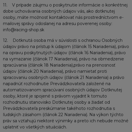
11. V prípade záujmu o poskytnutie informácie o konkrétnej
dobe uchovávania osobných údajov vás, ako dotknutej
osoby, máte možnosť kontaktovať nás prostredníctvom e-
mailovej správy odoslanej na adresu poverenej osoby:
info@racing-shop.sk
12. Dotknutá osoba má v súvislosti s ochranou Osobných
údajov právo na prístup k údajom (článok 15 Nariadenia), právo
na opravu poskytnutých údajov (článok 16 Nariadenia), právo
na vymazanie (článok 17 Nariadenia), právo na obmedzenie
spracúvania (článok 18 Nariadenia),právo na prenosnosť
údajov (článok 20 Nariadenia), právo namietať proti
spracovaniu osobných údajov (článok 21 Nariadenia) a právo
napadnúť rozhodnutie Prevádzkovateľa založené na
automatizovanom spracúvaní osobných údajov Dotknutej
osoby, ktoré je spojené s právom vyjadriť k tomuto
rozhodnutiu stanovisko Dotknutej osoby a žiadať od
Prevádzkovateľa preskúmanie takéhoto rozhodnutia s
ľudských zásahom (článok 22 Nariadenia). Na výkon týchto
práv sa vzťahujú niektoré výnimky a preto ich nebude možné
uplatniť vo všetkých situáciách.