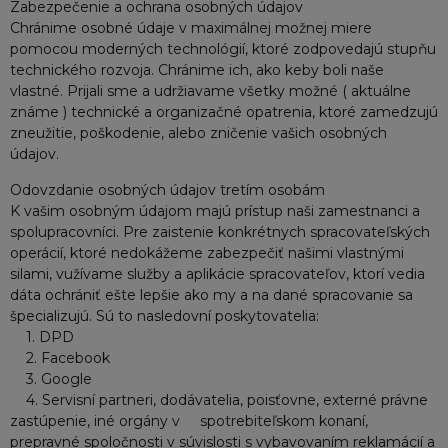
Zabezpečenie a ochrana osobných údajov
Chránime osobné údaje v maximálnej možnej miere
pomocou moderných technológií, ktoré zodpovedajú stupňu
technického rozvoja. Chránime ich, ako keby boli naše
vlastné. Prijali sme a udržiavame všetky možné ( aktuálne
známe ) technické a organizačné opatrenia, ktoré zamedzujú
zneužitie, poškodenie, alebo zničenie vašich osobných
údajov.
Odovzdanie osobných údajov tretím osobám
K vašim osobným údajom majú prístup naši zamestnanci a
spolupracovníci. Pre zaistenie konkrétnych spracovateľských
operácií, ktoré nedokážeme zabezpečiť našimi vlastnými
silami, vužívame služby a aplikácie spracovateľov, ktorí vedia
dáta ochrániť ešte lepšie ako my a na dané spracovanie sa
špecializujú. Sú to nasledovní poskytovatelia:
1. DPD
2. Facebook
3. Google
4. Servisní partneri, dodávatelia, poisťovne, externé právne
zastúpenie, iné orgány v spotrebiteľskom konaní,
prepravné spoločnosti v súvislosti s vybavovaním reklamácií a