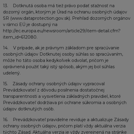
13. Dotknutá osoba má tiež právo podať sťažnosť na
dozorný orgán, ktorým je Úrad na ochranu osobných údajov
SR (www.dataprotection.gov.sk). Prehľad dozorných orgánov
v rámci EÚ je dostupný na
http://ec.europa.eu/newsroom/article29/item-detail.cfm?
item_id=612080.
14. V prípade, ak je právnym základom pre spracúvanie
osobných údajov Dotknutej osoby súhlas so spracúvaním,
môže ho táto osoba kedykoľvek odvolať, pričom je
oprávnená použiť taký istý spôsob, akým jej bol súhlas
udelený.
15. Zásady ochrany osobných údajov vypracoval
Prevádzkovateľ z dôvodu posilnenia dostatočnej
transparentnosti a vysvetlenia základných pravidiel, ktoré
Prevádzkovateľ dodržiava pri ochrane súkromia a osobných
údajov dotknutých osôb.
16. Prevádzkovateľ pravidelne reviduje a aktualizuje Zásady
ochrany osobných údajov, pričom platí vždy aktuálna verzia
týchto Zásad. Aktuálna verzia je vždy zverejnená na stránke