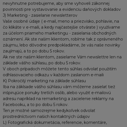
nevyhnutne potrebujeme, aby sme vyhoveli zákonnej
povinnosti pre vystavovanie a evidenciu daňových dokladov
J) Marketing - zasielanie newsletterov
Vaše osobné údaje ( e-mail, meno a priezvisko, pohlavie, na
čo klikáte v e-maili, a kedy najčastejšie otvárate ) využívame
za účelom priameho marketingu - zasielania obchodných
oznámení. Ak ste našim klientom, robíme tak z oprávneného
záujmu, lebo dôvodne predpokladáme, že vás naše novinky
zaujímajú, a to po dobu 5 rokov.
Ak nie ste našim klientom, zasielame Vám newslettre len na
základe vášho súhlasu, po dobu 5 rokov.
V oboch prípadoch môžete tento súhlas odvolať použitím
odhlasovacieho odkazu v každom zaslanom e-maili
K) Pokročilý marketing na základe súhlasu
Iba na záklsade vášho súhlasu vám môžeme zasielať tiež
inšpirujúce ponuky tretích osôb, alebo využiť e-mailovú
adresu napríklad na remarketing a zacielenie reklamy na
Facebooku, a to po dobu 5 rokov.
Ten je možné samozrejme kedykoľvek odvolať
prostredníctvom našich kontaktných údajov
L) Fotografická dokumetácia, referencie, komentáre,