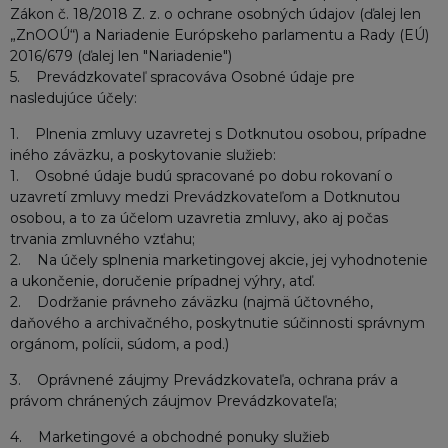
Zákon č. 18/2018 Z. z. o ochrane osobných údajov (ďalej len
„ZnOOÚ“) a Nariadenie Európskeho parlamentu a Rady (EÚ)
2016/679 (ďalej len "Nariadenie")
5. Prevádzkovateľ spracováva Osobné údaje pre
nasledujúce účely:
1. Plnenia zmluvy uzavretej s Dotknutou osobou, prípadne
iného záväzku, a poskytovanie služieb:
1. Osobné údaje budú spracované po dobu rokovaní o
uzavretí zmluvy medzi Prevádzkovateľom a Dotknutou
osobou, a to za účelom uzavretia zmluvy, ako aj počas
trvania zmluvného vzťahu;
2. Na účely splnenia marketingovej akcie, jej vyhodnotenie
a ukončenie, doručenie prípadnej výhry, atď.
2. Dodržanie právneho záväzku (najmä účtovného,
daňového a archivačného, poskytnutie súčinnosti správnym
orgánom, polícii, súdom, a pod.)
3. Oprávnené záujmy Prevádzkovateľa, ochrana práv a
právom chránených záujmov Prevádzkovateľa;
4. Marketingové a obchodné ponuky služieb