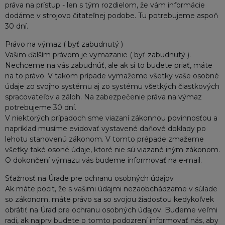
práva na prístup - len s tým rozdielom, že vám informácie
dodáme v strojovo čitateľnej podobe. Tu potrebujeme aspoň
30 dní.
Právo na výmaz ( byť zabudnutý )
Vašim ďalším právom je vymazanie ( byť zabudnutý ).
Nechceme na vás zabudnúť, ale ak si to budete priať, máte
na to právo. V takom prípade vymažeme všetky vaše osobné
údaje zo svojho systému aj zo systému všetkých čiastkových
spracovateľov a záloh. Na zabezpečenie práva na výmaz
potrebujeme 30 dní.
V niektorých prípadoch sme viazaní zákonnou povinnosťou a
napríklad musíme evidovať vystavené daňové doklady po
lehotu stanovenú zákonom. V tomto prépade zmažeme
všetky také osoné údaje, ktoré nie sú viazané iným zákonom.
O dokončení výmazu vás budeme informovať na e-mail.
Sťažnosť na Úrade pre ochranu osobných údajov
Ak máte pocit, že s vašimi údajmi nezaobchádzame v súlade
so zákonom, máte právo sa so svojou žiadosťou kedykoľvek
obrátiť na Úrad pre ochranu osobných údajov. Budeme veľmi
radi, ak najprv budete o tomto podozrení informovať nás, aby