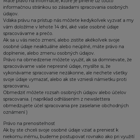
Máte právo na informácie, ktoré je plnené už touto
informačnou stránkou so zásadami spracovania osobných
údajov.
Vďaka právu na prístup nás môžete kedykoľvek vyzvať a my
vám doložíme v lehote 14 dní, aké vaše osobné údaje
spracovávame a prečo.
Ak sa u vás niečo zmení, alebo zistíte akékoľvek svoje
osobné údaje neaktuálne alebo neúplné, máte právo na
doplnenie, alebo zmenu osobných údajov.
Právo na obmedzenie môžete využiť, ak sa domnievate, že
spracovávame vaše nepresné údaje, myslíte si, že
vykonávame spracovanie nezákonne, ale nechete všetky
svoje údaje vymazať, alebo ak ste vzniesli námietku proti
spracovaniu.
Obmedziť môžete rozsah osobných údajov alebo účelov
spracovania. ( napríklad odhlásením z newslettera
obmedzujete účel spracovania pre zasielanie obchodných
oznámení )
Právo na prenositeľnosť
Ak by ste chceli svoje osobné údaje vziať a preniesť k
niekomu inému, budeme postupovať rovnako ako pri využití