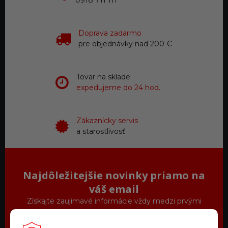
0918 711 111
Doprava zadarmo
pre objednávky nad 200 €
Tovar na sklade
expedujeme do 24 hod.
Zákaznícky servis
a starostlivosť
Najdôležitejšie novinky priamo na
váš email
Získajte zaujímavé informácie vždy medzi prvými
Odoberať