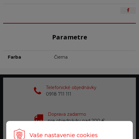
Parametre
Farba
Čierna
Telefonické objednávky
0918 711 111
Doprava zadarmo
pre objednávky nad 200 €
Vaše nastavenie cookies