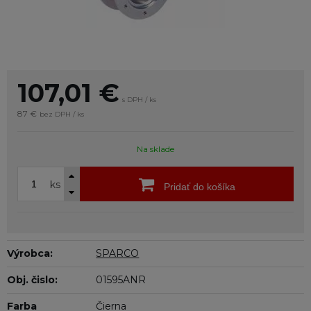
107,01
€
s DPH / ks
87 €
bez DPH / ks
Na sklade
ks
Pridať do košíka
Výrobca:
SPARCO
Obj. čislo:
01595ANR
Farba
Čierna