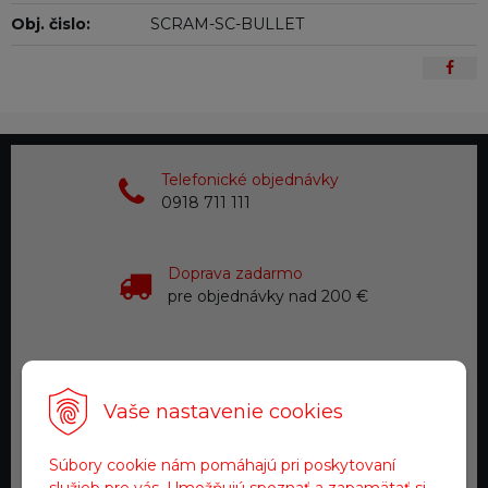
Obj. čislo:
SCRAM-SC-BULLET
Telefonické objednávky
0918 711 111
Doprava zadarmo
pre objednávky nad 200 €
Tovar na sklade
expedujeme do 24 hod.
Vaše nastavenie cookies
Zákaznícky servis
Súbory cookie nám pomáhajú pri poskytovaní
a starostlivosť
služieb pre vás. Umožňujú spoznať a zapamätať si