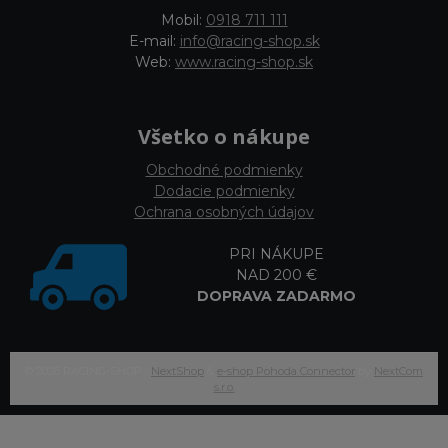
Mobil:
0918 711 111
E-mail:
info@racing-shop.sk
Web:
www.racing-shop.sk
Všetko o nákupe
Obchodné podmienky
Dodacie podmienky
Ochrana osobných údajov
PRI NÁKUPE
NAD 200 €
DOPRAVA ZADARMO
© 2026 RACING-SHOP •
NextShop
&
e-shop Pohoda Connector
by
NextCom
s.r.o.