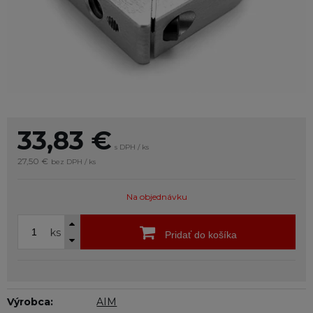
33,83
€
s DPH / ks
27,50 €
bez DPH / ks
Na objednávku
ks
Pridať do košíka
Výrobca:
AIM