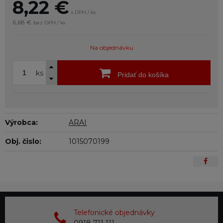
8,22
€
s DPH / ks
6,68 €
bez DPH / ks
Na objednávku
ks
Pridať do košíka
Výrobca:
ARAI
Obj. čislo:
1015070199
Telefonické objednávky