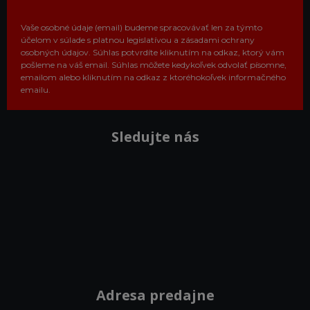
Vaše osobné údaje (email) budeme spracovávať len za týmto
účelom v súlade s platnou legislatívou a zásadami ochrany
osobných údajov. Súhlas potvrdíte kliknutím na odkaz, ktorý vám
pošleme na váš email. Súhlas môžete kedykoľvek odvolať písomne,
emailom alebo kliknutím na odkaz z ktoréhokoľvek informačného
emailu.
Sledujte nás
Adresa predajne