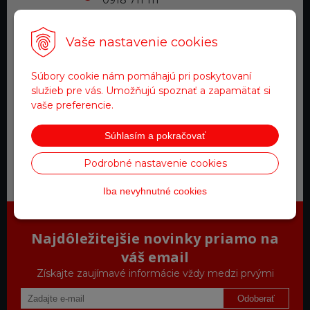
0918 711 111
Vaše nastavenie cookies
Doprava zadarmo
pre objednávky nad 200 €
Súbory cookie nám pomáhajú pri poskytovaní
služieb pre vás. Umožňujú spoznať a zapamätať si
Tovar na sklade
vaše preferencie.
expedujeme do 24 hod.
Súhlasím a pokračovať
Podrobné nastavenie cookies
Zákaznícky servis
a starostlivosť
Iba nevyhnutné cookies
Najdôležitejšie novinky priamo na
váš email
Získajte zaujímavé informácie vždy medzi prvými
Odoberať