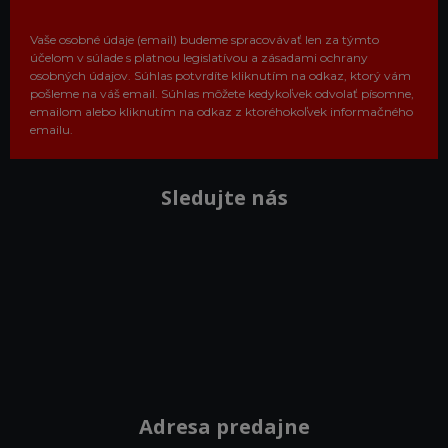
Vaše osobné údaje (email) budeme spracovávať len za týmto
účelom v súlade s platnou legislatívou a zásadami ochrany
osobných údajov. Súhlas potvrdíte kliknutím na odkaz, ktorý vám
pošleme na váš email. Súhlas môžete kedykoľvek odvolať písomne,
emailom alebo kliknutím na odkaz z ktoréhokoľvek informačného
emailu.
Sledujte nás
Adresa predajne