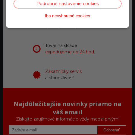
0918 711 111
Podrobné nastavenie cookies
Iba nevyhnutné cookies
Doprava zadarmo
pre objednávky nad 200 €
Tovar na sklade
expedujeme do 24 hod.
Zákaznícky servis
a starostlivosť
Najdôležitejšie novinky priamo na
váš email
Získajte zaujímavé informácie vždy medzi prvými
Odoberať