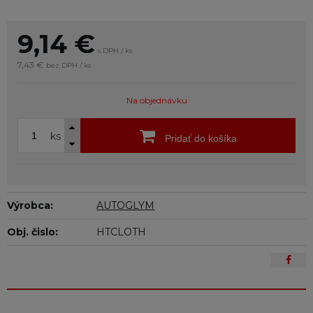
9,14
€
s DPH / ks
7,43 €
bez DPH / ks
Na objednávku
ks
Pridať do košíka
Výrobca:
AUTOGLYM
Obj. čislo:
HTCLOTH