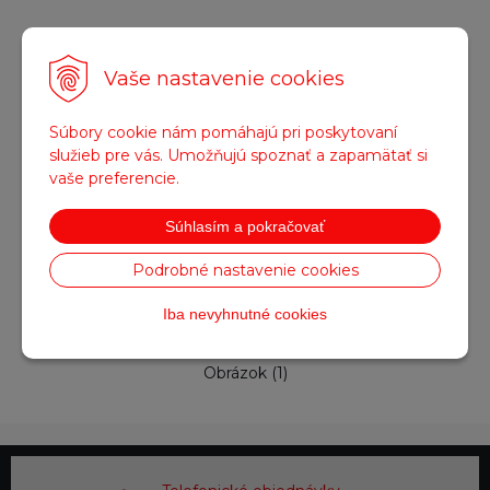
Fotogaléria
Vaše nastavenie cookies
Súbory cookie nám pomáhajú pri poskytovaní
služieb pre vás. Umožňujú spoznať a zapamätať si
vaše preferencie.
Súhlasím a pokračovať
Podrobné nastavenie cookies
Iba nevyhnutné cookies
Obrázok (1)