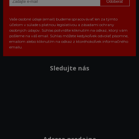
Odoberať
Vaše osobné údaje (email) budeme spracovávať len za týmto
účelom v súlade s platnou legislatívou a zásadami ochrany
osobných údajov. Súhlas potvrdíte kliknutím na odkaz, ktorý vám
pošleme na váš email. Súhlas môžete kedykoľvek odvolať písomne,
emailom alebo kliknutím na odkaz z ktoréhokoľvek informačného
emailu.
Sledujte nás