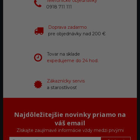
Telefonické objednávky
0918 711 111
Doprava zadarmo
pre objednávky nad 200 €
Tovar na sklade
expedujeme do 24 hod.
Zákaznícky servis
a starostlivosť
Najdôležitejšie novinky priamo na
váš email
Získajte zaujímavé informácie vždy medzi prvými