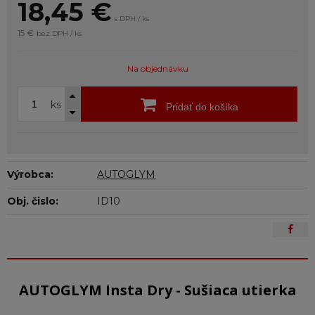
18,45
€
s DPH / ks
15 €
bez DPH / ks
Na objednávku
ks
Pridať do košíka
Výrobca:
AUTOGLYM
Obj. čislo:
ID10
AUTOGLYM Insta Dry - Sušiaca utierka