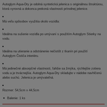
Autoglym Aqua-Dry je odolná syntetická jelenica s originálnou štruktúrou,
ktorá vyrovná a dokonca prekoná vlastnosti prírodnej jelenice.
Má veľa spôsobov využitia okolo vozidla:
Ideálna na sušenie vozidla po umývaní s použitím Autoglym Stierky na
vodu.
Ideálna na utieranie a odstránenie nečistôt z tkanín pri použití
Autoglym Čističa interiéru.
Má jedinečné absorpčné vlastnosti, ľahšie sa žmýka, rýchlejšie zotiera
vodu a je trvácnejšia. Autoglym Aqua-Dry skladujte v nádobe navhlčenú
alebo suchú. Jelenica je umývateľná.
Rozmer: 54,5cm x 44,5cm
Balenie: 1 ks