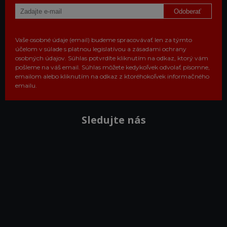
Odoberať
Vaše osobné údaje (email) budeme spracovávať len za týmto
účelom v súlade s platnou legislatívou a zásadami ochrany
osobných údajov. Súhlas potvrdíte kliknutím na odkaz, ktorý vám
pošleme na váš email. Súhlas môžete kedykoľvek odvolať písomne,
emailom alebo kliknutím na odkaz z ktoréhokoľvek informačného
emailu.
Sledujte nás