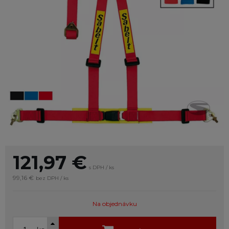
121,97
€
s DPH / ks
99,16 €
bez DPH / ks
Na objednávku