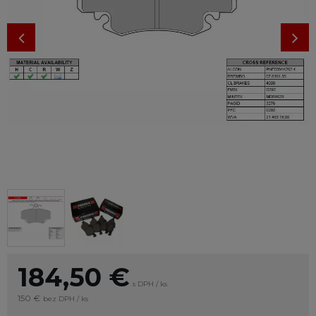
184,50
€
s DPH / ks
150 €
bez DPH / ks