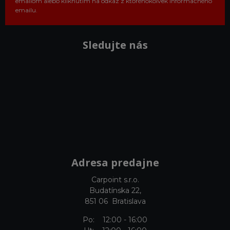
emailom alebo kliknutím na odkaz z ktoréhokoľvek informačného
emailu.
Sledujte nás
Adresa predajne
Carpoint s.r.o.
Budatínska 22,
851 06 Bratislava
Po: 12:00 - 16:00