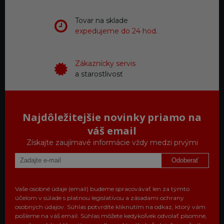
Tovar na sklade
expedujeme do 24 hod.
Zákaznícky servis
a starostlivosť
Najdôležitejšie novinky priamo na
váš email
Získajte zaujímavé informácie vždy medzi prvými
Odoberať
Vaše osobné údaje (email) budeme spracovávať len za týmto
účelom v súlade s platnou legislatívou a zásadami ochrany
osobných údajov. Súhlas potvrdíte kliknutím na odkaz, ktorý vám
pošleme na váš email. Súhlas môžete kedykoľvek odvolať písomne,