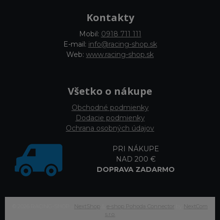
Kontakty
Mobil:
0918 711 111
E-mail:
info@racing-shop.sk
Web:
www.racing-shop.sk
Všetko o nákupe
Obchodné podmienky
Dodacie podmienky
Ochrana osobných údajov
PRI NÁKUPE
NAD 200 €
DOPRAVA ZADARMO
© 2026 RACING-SHOP •
NextShop
&
e-shop Pohoda Connector
by
NextCom
s.r.o.