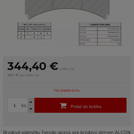
344,40
€
s DPH / ks
280 €
bez DPH / ks
Na objednávku
ks
Pridať do košíka
Brzdové platničky Ferodo racing, pre brzdový strmen ALCON