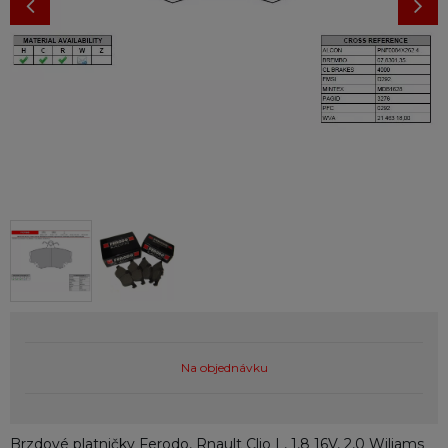
Na objednávku
Brzdové platničky Ferodo, Rnault Clio I , 1,8 16V, 2,0 Wiliams