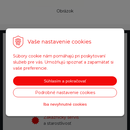
Obrázok
Vaše nastavenie cookies
Telefonické objednávky
0918 711 111
Súbory cookie nám pomáhajú pri poskytovaní
služieb pre vás. Umožňujú spoznať a zapamätať si
Doprava zadarmo
vaše preferencie.
pre objednávky nad 200 €
Súhlasím a pokračovať
Tovar na sklade
Podrobné nastavenie cookies
expedujeme do 24 hod.
Iba nevyhnutné cookies
Zákaznícky servis
a starostlivosť