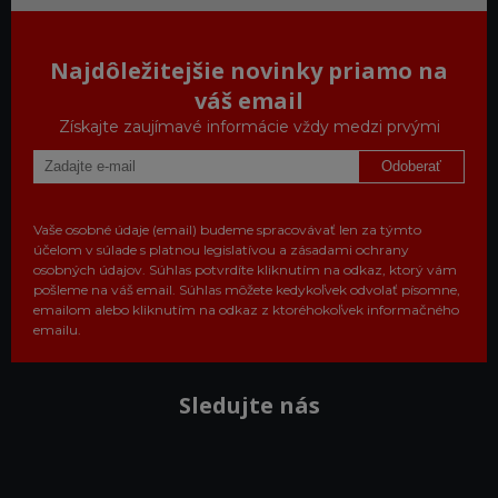
Najdôležitejšie novinky priamo na
váš email
Získajte zaujímavé informácie vždy medzi prvými
Odoberať
Vaše osobné údaje (email) budeme spracovávať len za týmto
účelom v súlade s platnou legislatívou a zásadami ochrany
osobných údajov. Súhlas potvrdíte kliknutím na odkaz, ktorý vám
pošleme na váš email. Súhlas môžete kedykoľvek odvolať písomne,
emailom alebo kliknutím na odkaz z ktoréhokoľvek informačného
emailu.
Sledujte nás