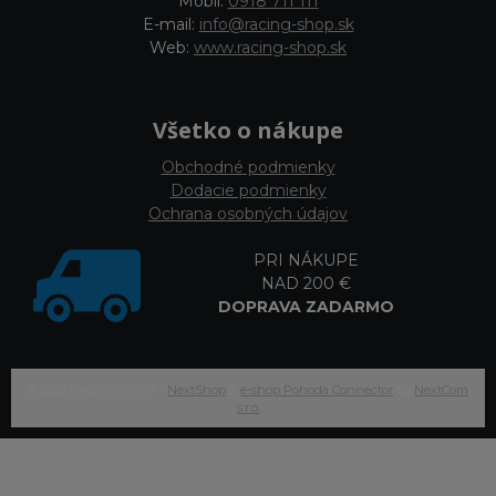
Mobil:
0918 711 111
E-mail:
info@racing-shop.sk
Web:
www.racing-shop.sk
Všetko o nákupe
Obchodné podmienky
Dodacie podmienky
Ochrana osobných údajov
PRI NÁKUPE
NAD 200 €
DOPRAVA ZADARMO
© 2026 RACING-SHOP •
NextShop
&
e-shop Pohoda Connector
by
NextCom
s.r.o.