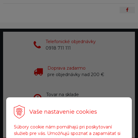
Telefonické objednávky
0918 711 111
Doprava zadarmo
pre objednávky nad 200 €
Tovar na sklade
expedujeme do 24 hod.
Vaše nastavenie cookies
Zákaznícky servis
Súbory cookie nám pomáhajú pri poskytovaní
a starostlivosť
služieb pre vás. Umožňujú spoznať a zapamätať si