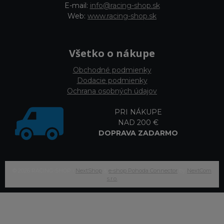
E-mail:
info@racing-shop.sk
Web:
www.racing-shop.sk
Všetko o nákupe
Obchodné podmienky
Dodacie podmienky
Ochrana osobných údajov
PRI NÁKUPE
NAD 200 €
DOPRAVA ZADARMO
© 2026 RACING-SHOP •
NextShop
&
e-shop Pohoda Connector
by
NextCom
s.r.o.