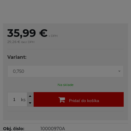
35,99
€
s DPH
29,26 €
bez DPH
Variant:
0,750
Na sklade
ks
Pridať do košíka
Obj. čislo:
10000970A