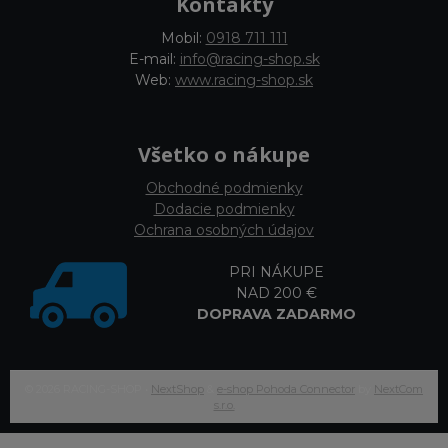
Kontakty
Mobil:
0918 711 111
E-mail:
info@racing-shop.sk
Web:
www.racing-shop.sk
Všetko o nákupe
Obchodné podmienky
Dodacie podmienky
Ochrana osobných údajov
PRI NÁKUPE
NAD 200 €
DOPRAVA ZADARMO
© 2026 RACING-SHOP •
NextShop
&
e-shop Pohoda Connector
by
NextCom
s.r.o.