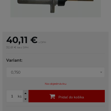
40,11
€
s DPH
32,61 €
bez DPH
Variant:
0,750
Na objednávku
ks
Pridať do košíka