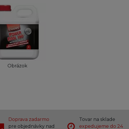
Obrázok
Doprava zadarmo
Tovar na sklade
pre objednávky nad
expedujeme do 24