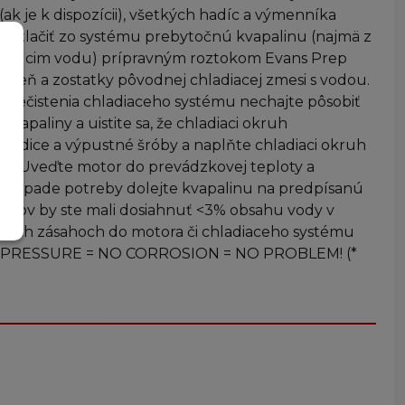
k je k dispozícii), všetkých hadíc a výmenníka
vytlačiť zo systému prebytočnú kvapalinu (najmä z
väzujúcim vodu) prípravným roztokom Evans Prep
kameň a zostatky pôvodnej chladiacej zmesi s vodou.
 znečistenia chladiaceho systému nechajte pôsobiť
vapaliny a uistite sa, že chladiaci okruh
 hadice a výpustné šróby a naplňte chladiaci okruh
u! Uveďte motor do prevádzkovej teploty a
v prípade potreby dolejte kvapalinu na predpísanú
tupov by ste mali dosiahnuť <3% obsahu vody v
isných zásahoch do motora či chladiaceho systému
= NO PRESSURE = NO CORROSION = NO PROBLEM! (*