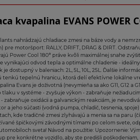
aca kvapalina EVANS POWER 
ants nahrádzajú chladiace zmesi na báze vody a nemrznúc
en) pre motoršport: RALLY, DRIFT, DRAG & DIRT. Odstraň
ajú Power Cool 180° práve kvôli maximálnej snahe zvýšiť
 vynikajúci odvod tepla a optimálne chladenie - ideálny
je dostupný v baleniach: 2L, 5L, 10L, 25L. Ďalšie inform
tenkú tepelnú hranicu, ktorá delí efektívne lokálne vret
apalina Evans je doživotná (nevymieňa sa ako G11, G12 a G
o tlaku v systéme - zvyšuje výkon - zabraňuje nežiadu
k - zabraňuje oxidácii a galvanickým reakciám, je nevod
r a jeho súčasti (vodná pumpa, chladič, tesnenia, spoje
ach, kde tradičné zmesi zlyhávajú a menia sa na paru (
ívané špičkovými závodnými tímami po celom svete, odp
h automobiloch sveta! Návod na použitie: Upozornenie: 
tup pre konkrétne vozidlo, aby ste predišli poškodenia