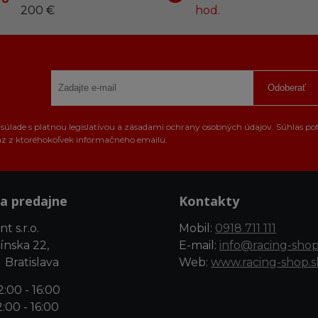
200 €
hod.
Odoberať
úlade s platnou legislatívou a zásadami ochrany osobných údajov. Súhlas po
az z ktoréhokoľvek informačného emailu.
a predajne
Kontakty
t s.r.o.
Mobil:
0918 711 111
ínska 22,
E-mail:
info@racing-shop
 Bratislava
Web:
www.racing-shop.s
:00 - 16:00
:00 - 16:00