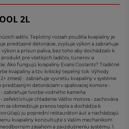
COOL 2L
ich aditív. Teplotný rozsah použitia kvapaliny je
uje predčasné detonácie, zvyšuje výkon a zabraňuje
 výkon a prísun paliva, bez toho aby dochádzalo k
 produkt pre všetkých ladičov, tunerov a
ácie: Ako fungujú kvapaliny Evans Coolants? Tradičné
ie kvapaliny a tzv. kritický tepelný tok. Výhody
12+ zmesi) - zabraňuje vyvretiu kvapaliny v systéme
cim predčasným detonáciam v spaľovacej komore -
ivá - zabraňuje tvorbe vodného kameňa
) - zefektívňuje chladenie Vášho motora - zachováva
čím sa obmedzuje prenos tepla a dochádza k
orúčajú ju poprední reštaurátori áut a nachádzajú
Výmenu kvapaliny konzultujte s Vaším mechanikom
m, neodborným zásahom a zavzdušneniu systému. 1.