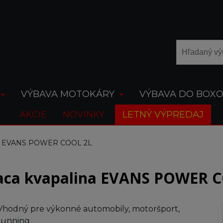
VÝBAVA MOTOKÁRY
VÝBAVA DO BOX
AKCIE
NOVINKY
LETNÝ VÝPREDAJ
ina EVANS POWER COOL 2L
aca kvapalina EVANS POWER 
Vhodný pre výkonné automobily, motoršport,
tunning