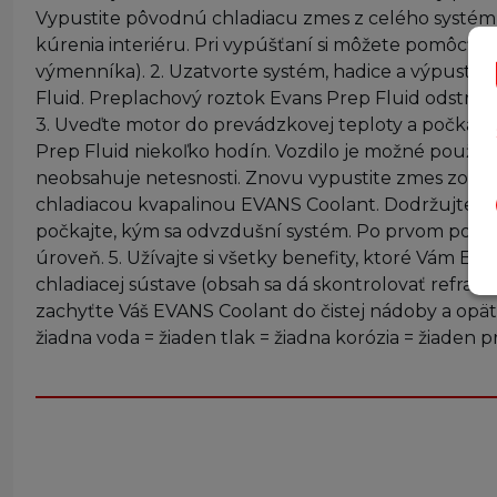
Vypustite pôvodnú chladiacu zmes z celého systému,
kúrenia interiéru. Pri vypúšťaní si môžete pomôc
výmenníka). 2. Uzatvorte systém, hadice a výpustn
Fluid. Preplachový roztok Evans Prep Fluid odstrán
3. Uveďte motor do prevádzkovej teploty a počkajte
Prep Fluid niekoľko hodín. Vozdilo je možné používať
neobsahuje netesnosti. Znovu vypustite zmes zo sys
chladiacou kvapalinou EVANS Coolant. Dodržujte v
počkajte, kým sa odvzdušní systém. Po prvom použit
úroveň. 5. Užívajte si všetky benefity, ktoré Vám
chladiacej sústave (obsah sa dá skontrolovať refra
zachyťte Váš EVANS Coolant do čistej nádoby a 
žiadna voda = žiaden tlak = žiadna korózia = žiaden 