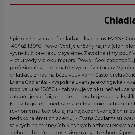
Chladi
Špičkové, revolučné chladiace kvapaliny EVANS Cool
-40° až 180°C. PowerCool je určený najmä (ale niel
vyvretiu či pretlaku v systéme. Závodné tímy použív
vretiu vody v bloku motora. Power Cool zabezpečuje
profesionálnych či amatérskych závodníkov. Výrobok 
chladiace zmesi na báze vody veľmi často prekračujú 
Evans Coolants: - kvapalina Evans je ekologická - kv
(bod varu až 180°C!) - zabraňuje vzniku nežiaduceh
zabraňuje korózii, pretože neobsahuje vodu a kyslí
(spôsobujúceho nedokonalé chladenie) - chráni moto
rovnomernú teplotu aj na najexponovanejších miest
nedokonalému chladeniu) - Evans Coolants sú použ
sa v tých najcennejších klasických a zberateľskýc
alebo najbližším autoservisom a zvoľte vhodný pos