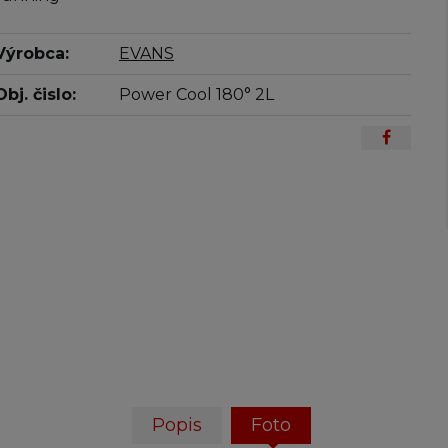
Výrobca:
EVANS
Obj. čislo:
Power Cool 180° 2L
Popis
Foto