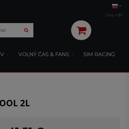
Ceny v
€
Môj účet
OV
VOLNÝ ČAS & FANS
SIM RACING
COOL 2L