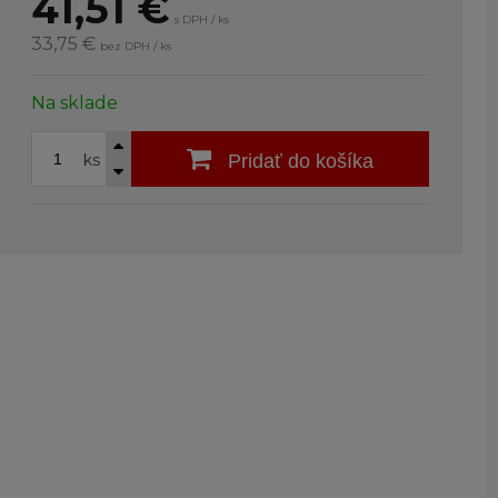
41,51
€
s DPH / ks
33,75 €
bez DPH / ks
Na sklade
ks
Pridať do košíka