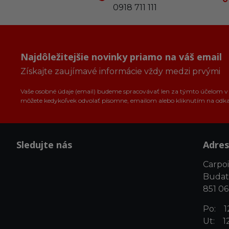
0918 711 111
Najdôležitejšie novinky priamo na váš email
Získajte zaujímavé informácie vždy medzi prvými
Vaše osobné údaje (email) budeme spracovávať len za týmto účelom v s
môžete kedykoľvek odvolať písomne, emailom alebo kliknutím na odk
Sledujte nás
Adres
Carpoin
Budat
851 06
Po: 12
Ut: 12