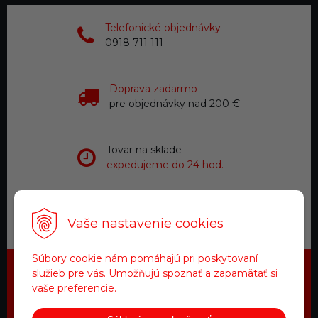
Telefonické objednávky
0918 711 111
Doprava zadarmo
pre objednávky nad 200 €
Tovar na sklade
expedujeme do 24 hod.
Zákaznícky servis
Vaše nastavenie cookies
a starostlivosť
Súbory cookie nám pomáhajú pri poskytovaní
služieb pre vás. Umožňujú spoznať a zapamätať si
Najdôležitejšie novinky priamo na
vaše preferencie.
váš email