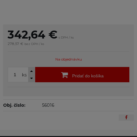
342,64
€
s DPH / ks
278,57 €
bez DPH / ks
Na objednávku
ks
Pridať do košíka
Obj. čislo:
56016