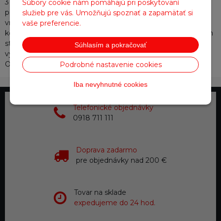
3 ponúka svojmu nositeľovi zlepšenú priedušnosť
Súbory cookie nám pomáhajú pri poskytovaní
prostredníctvom vzduchovo priepustných vložiek na
služieb pre vás. Umožňujú spoznať a zapamätať si
vnútornej strane stehien. Celkovo kvalitné materiály v
vaše preferencie.
kombinácii s mäkkou vnútornou podšívkou, predtvarovaným
strihom a strečovými vložkami v oblasti ramien završujú
Súhlasím a pokračovať
vynikajúci komfort obľúbených motokárových kombinéz
OMP KS-3. CIK-FIA 2013-1 Level 2 homologovaný.
Podrobné nastavenie cookies
Iba nevyhnutné cookies
Telefonické objednávky
0918 711 111
Doprava zadarmo
pre objednávky nad 200 €
Tovar na sklade
expedujeme do 24 hod.