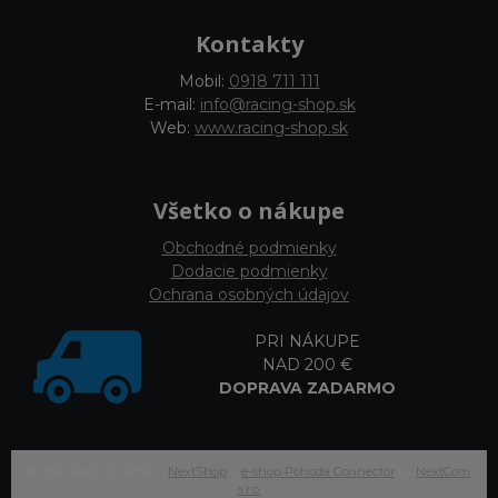
Kontakty
Mobil:
0918 711 111
E-mail:
info@racing-shop.sk
Web:
www.racing-shop.sk
Všetko o nákupe
Obchodné podmienky
Dodacie podmienky
Ochrana osobných údajov
PRI NÁKUPE
NAD 200 €
DOPRAVA ZADARMO
© 2026 RACING-SHOP •
NextShop
&
e-shop Pohoda Connector
by
NextCom
s.r.o.