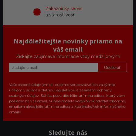
Zákaznícky servis
a starostlivosť
Najdôležitejšie novinky priamo na
váš email
Získajte zaujímavé informácie vždy medzi prvými
Odoberať
Vaše osobné údaje (email) budeme spracovávať len za týmto
účelom v súlade s platnou legislatívou a zásadami ochrany
osobných údajov. Súhlas potvrdíte kliknutím na odkaz, ktorý vám
pošleme na váš email. Súhlas môžete kedykoľvek odvolať písomne,
emailom alebo kliknutím na odkaz z ktoréhokoľvek informačného
emailu.
Sledujte nás