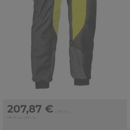
207,87
€
s DPH / ks
169 €
bez DPH / ks