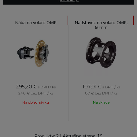
Nába na volant OMP
Nadstavec na volant OMP,
60mm
295,20
€
107,01
€
s DPH / ks
s DPH / ks
240 €
bez DPH / ks
87 €
bez DPH / ks
Na objednávku
Na sklade
Produkty:
2
| Aktuálna strana:
1
/
1