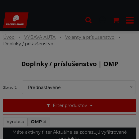
Úvod
VÝBAVA AUTA
Volanty a príslušenstvo
Doplnky / príslušenstvo
Doplnky / príslušenstvo | OMP
Prednastavené
Zoradiť:
Filter produktov
Výrobca
OMP
Máte aktívny filter
Aktuálne sa zobrazujú vyfiltrované
produkty.