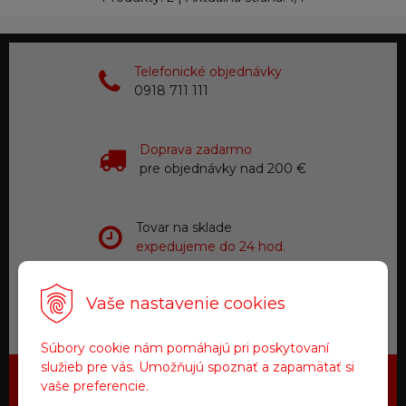
Telefonické objednávky
0918 711 111
Doprava zadarmo
pre objednávky nad 200 €
Tovar na sklade
expedujeme do 24 hod.
Vaše nastavenie cookies
Zákaznícky servis
a starostlivosť
Súbory cookie nám pomáhajú pri poskytovaní
služieb pre vás. Umožňujú spoznať a zapamätať si
vaše preferencie.
Najdôležitejšie novinky priamo na