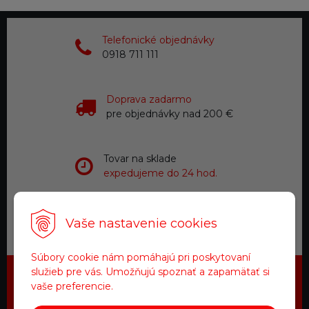
Telefonické objednávky
0918 711 111
Doprava zadarmo
pre objednávky nad 200 €
Tovar na sklade
expedujeme do 24 hod.
Zákaznícky servis
Vaše nastavenie cookies
a starostlivosť
Súbory cookie nám pomáhajú pri poskytovaní
služieb pre vás. Umožňujú spoznať a zapamätať si
vaše preferencie.
Najdôležitejšie novinky priamo na