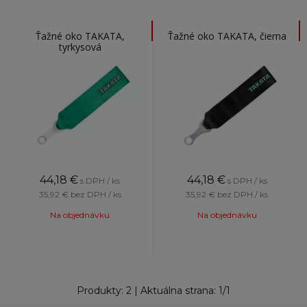
Ťažné oko TAKATA,
Ťažné oko TAKATA, čierna
tyrkysová
44,18
€
44,18
€
s DPH / ks
s DPH / ks
35,92 €
bez DPH / ks
35,92 €
bez DPH / ks
Na objednávku
Na objednávku
Produkty:
2
| Aktuálna strana:
1
/
1