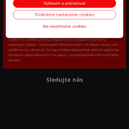
váš email
Súhlasím a pokračovať
Získajte zaujímavé informácie vždy medzi prvými
Podrobné nastavenie cookies
Odoberať
Iba nevyhnutné cookies
Vaše osobné údaje (email) budeme spracovávať len za týmto
účelom v súlade s platnou legislatívou a zásadami ochrany
osobných údajov. Súhlas potvrdíte kliknutím na odkaz, ktorý vám
pošleme na váš email. Súhlas môžete kedykoľvek odvolať písomne,
emailom alebo kliknutím na odkaz z ktoréhokoľvek informačného
emailu.
Sledujte nás