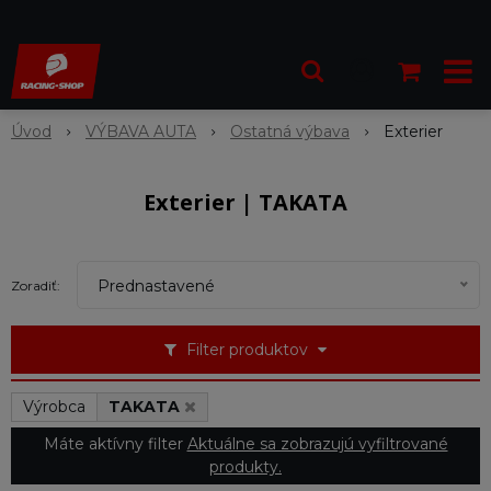
Úvod
VÝBAVA AUTA
Ostatná výbava
Exterier
Exterier | TAKATA
Prednastavené
Zoradiť:
Filter produktov
Výrobca
TAKATA
Máte aktívny filter
Aktuálne sa zobrazujú vyfiltrované
produkty.