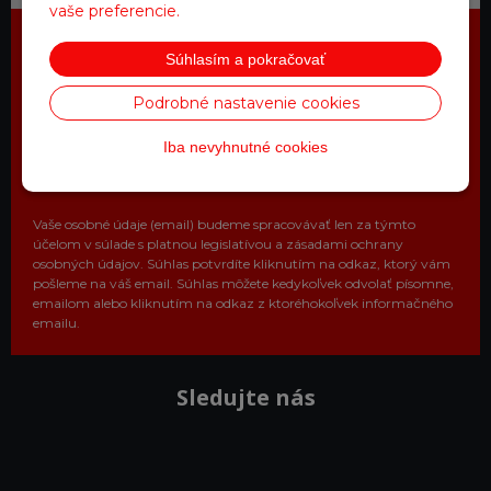
vaše preferencie.
Súhlasím a pokračovať
Najdôležitejšie novinky priamo na
váš email
Podrobné nastavenie cookies
Získajte zaujímavé informácie vždy medzi prvými
Iba nevyhnutné cookies
Odoberať
Vaše osobné údaje (email) budeme spracovávať len za týmto
účelom v súlade s platnou legislatívou a zásadami ochrany
osobných údajov. Súhlas potvrdíte kliknutím na odkaz, ktorý vám
pošleme na váš email. Súhlas môžete kedykoľvek odvolať písomne,
emailom alebo kliknutím na odkaz z ktoréhokoľvek informačného
emailu.
Sledujte nás