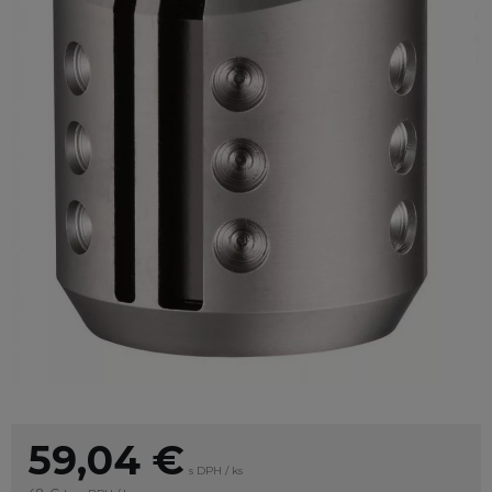
59,04
€
s DPH / ks