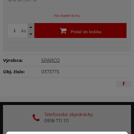
48 €
bez DPH / ks
Na objednávku
ks
Pridať do košíka
Výrobca:
SPARCO
Obj. čislo:
03737TS
Telefonické objednávky
0918 711 111