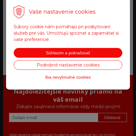
Doprava zadarmo
Vaše nastavenie cookies
pre objednávky nad 200 €
Súbory cookie nám pomáhajú pri poskytovaní
Tovar na sklade
služieb pre vás. Umožňujú spoznať a zapamätať si
expedujeme do 24 hod.
vaše preferencie.
Súhlasím a pokračovať
Zákaznícky servis
Podrobné nastavenie cookies
a starostlivosť
Iba nevyhnutné cookies
Najdôležitejšie novinky priamo na
váš email
Získajte zaujímavé informácie vždy medzi prvými
Odoberať
Vaše osobné údaje (email) budeme spracovávať len za týmto