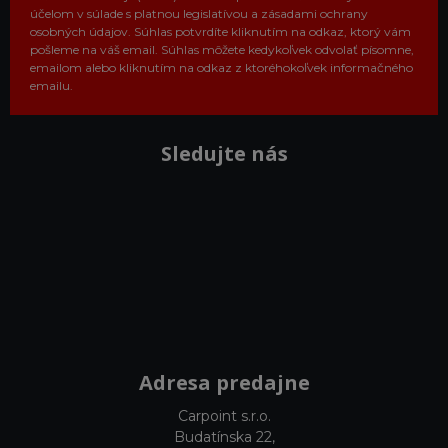
účelom v súlade s platnou legislatívou a zásadami ochrany
osobných údajov. Súhlas potvrdíte kliknutím na odkaz, ktorý vám
pošleme na váš email. Súhlas môžete kedykoľvek odvolať písomne,
emailom alebo kliknutím na odkaz z ktoréhokoľvek informačného
emailu.
Sledujte nás
Adresa predajne
Carpoint s.r.o.
Budatínska 22,