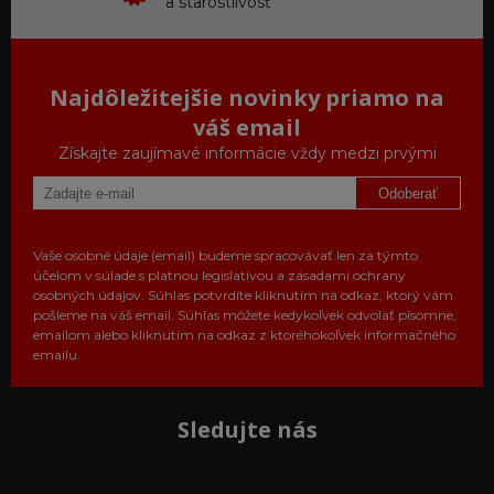
a starostlivosť
Najdôležitejšie novinky priamo na
váš email
Získajte zaujímavé informácie vždy medzi prvými
Odoberať
Vaše osobné údaje (email) budeme spracovávať len za týmto
účelom v súlade s platnou legislatívou a zásadami ochrany
osobných údajov. Súhlas potvrdíte kliknutím na odkaz, ktorý vám
pošleme na váš email. Súhlas môžete kedykoľvek odvolať písomne,
emailom alebo kliknutím na odkaz z ktoréhokoľvek informačného
emailu.
Sledujte nás