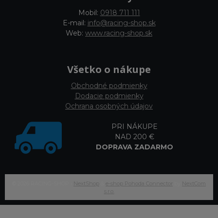
Mobil:
0918 711 111
E-mail:
info@racing-shop.sk
Web:
www.racing-shop.sk
Všetko o nákupe
Obchodné podmienky
Dodacie podmienky
Ochrana osobných údajov
PRI NÁKUPE
NAD 200 €
DOPRAVA ZADARMO
© 2026 RACING-SHOP •
NextShop
&
e-shop Pohoda Connector
by
NextCom
s.r.o.