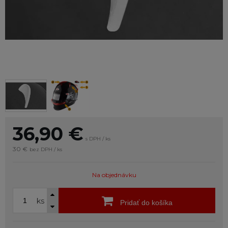
36,90
€
s DPH / ks
30 €
bez DPH / ks
Na objednávku
ks
Pridať do košíka