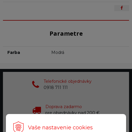
Parametre
Farba
Modrá
Telefonické objednávky
0918 711 111
Doprava zadarmo
pre objednávky nad 200 €
Vaše nastavenie cookies