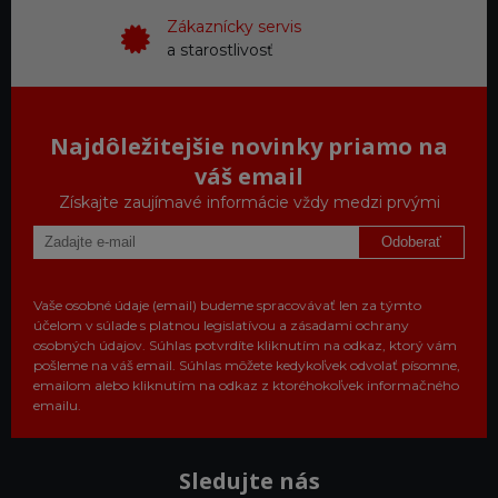
Zákaznícky servis
a starostlivosť
Najdôležitejšie novinky priamo na
váš email
Získajte zaujímavé informácie vždy medzi prvými
Odoberať
Vaše osobné údaje (email) budeme spracovávať len za týmto
účelom v súlade s platnou legislatívou a zásadami ochrany
osobných údajov. Súhlas potvrdíte kliknutím na odkaz, ktorý vám
pošleme na váš email. Súhlas môžete kedykoľvek odvolať písomne,
emailom alebo kliknutím na odkaz z ktoréhokoľvek informačného
emailu.
Sledujte nás