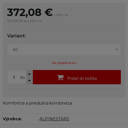
372,08
€
s DPH / ks
302,50 €
bez DPH / ks
Variant:
40
Na objednávku
ks
Pridať do košíka
Komfortná a priedušná kombinéza.
Výrobca:
ALPINESTARS