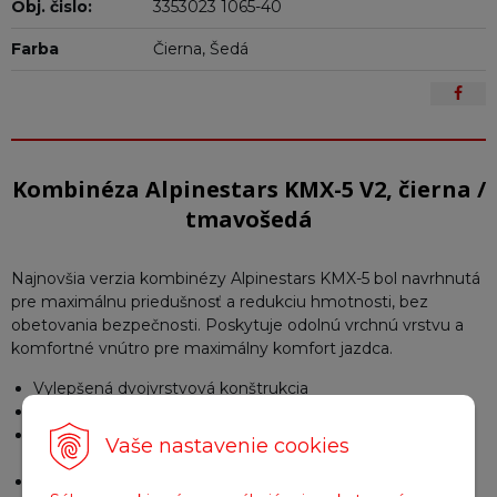
Obj. čislo:
3353023 1065-40
Farba
Čierna, Šedá
Kombinéza Alpinestars KMX-5 V2, čierna /
tmavošedá
Najnovšia verzia kombinézy Alpinestars KMX-5 bol navrhnutá
pre maximálnu priedušnosť a redukciu hmotnosti, bez
obetovania bezpečnosti. Poskytuje odolnú vrchnú vrstvu a
komfortné vnútro pre maximálny komfort jazdca.
Vylepšená dvojvrstvová konštrukcia
Výborná úroveň ochrany a komfortu
Sieťovina v strategických partiách pre reguláciu telesnej
Vaše nastavenie cookies
teploty
Zosilnená v miestach najčastejšieho kontaktu