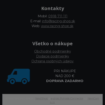
Kontakty
Mobil:
0918 711 111
E-mail:
info@racing-shop.sk
Web:
www.racing-shop.sk
Všetko o nákupe
Obchodné podmienky
Dodacie podmienky
Ochrana osobných údajov
PRI NÁKUPE
NAD 200 €
DOPRAVA ZADARMO
© 2026 RACING-SHOP •
NextShop
&
e-shop Pohoda Connector
by
NextCom
s.r.o.