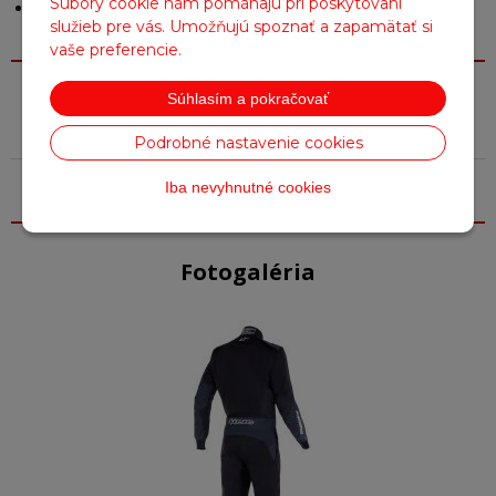
Súbory cookie nám pomáhajú pri poskytovaní
Anatomické tvarovanie rúk, nôh a pásu pre optimálny
služieb pre vás. Umožňujú spoznať a zapamätať si
komfort v jazdeckej pozícii
vaše preferencie.
Súhlasím a pokračovať
Parametre
Podrobné nastavenie cookies
Farba
Čierna, Šedá
Iba nevyhnutné cookies
Fotogaléria