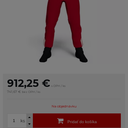
912,25
€
s DPH / ks
741,67 €
bez DPH / ks
Na objednávku
ks
Pridať do košíka