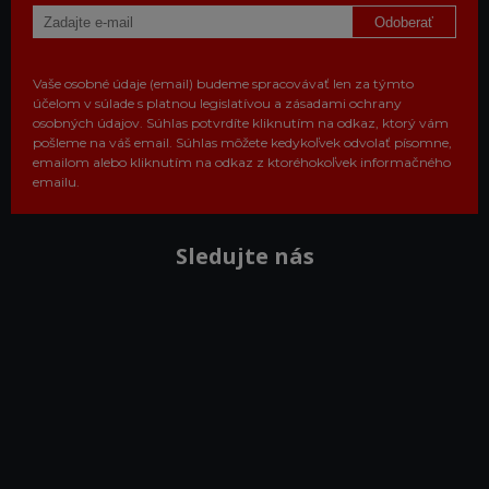
Odoberať
Vaše osobné údaje (email) budeme spracovávať len za týmto
účelom v súlade s platnou legislatívou a zásadami ochrany
osobných údajov. Súhlas potvrdíte kliknutím na odkaz, ktorý vám
pošleme na váš email. Súhlas môžete kedykoľvek odvolať písomne,
emailom alebo kliknutím na odkaz z ktoréhokoľvek informačného
emailu.
Sledujte nás