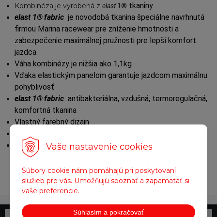
tkaniny
Kombinéza je vyrobená z
elast
1®
elast
1®
fabric
je novodobá tkanina špeciálne navrhnutá
firmou Marina racewear pre zníženie hmotnosti a
zabezpečenie maximálnej pružnosti pre lepší komfort
jazdca
Váha kombinézy je nižšia ako 1,1kg
Vďaka elastickým panelom garantuje jazdcom maximálnu
pohyblivosť
elast
1®
fabric
antibakteriálna, vzdušná, termoregulačná,
komfortná tkanina
Vlastný farebný dizajn
Vlastné logá bud tlacené albeo vyšívané
Dodanie 5tyzdňov v pripade potreby je možné express
Vaše nastavenie cookies
doručenie do 10dni
Súbory cookie nám pomáhajú pri poskytovaní
služieb pre vás. Umožňujú spoznať a zapamätať si
vaše preferencie.
Súhlasím a pokračovať