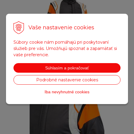
Vaše nastavenie cookies
Súbory cookie nám pomáhajú pri poskytovaní
služieb pre vás. Umožňujú spoznať a zapamätať si
vaše preferencie.
Súhlasím a pokračovať
Obrázok (2)
Podrobné nastavenie cookies
Iba nevyhnutné cookies