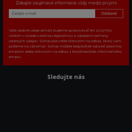
Získajte zaujímavé informácie vždy medzi prvými
Odoberať
Vaše osobné údaje (email) budeme spracovávať len za týmto
účelom v súlade s platnou legislatívou a zásadami ochrany
osobných údajov. Súhlas potvrdíte kliknutím na odkaz, ktorý vám
pošleme na váš email. Súhlas môžete kedykoľvek odvolať písomne,
emailom alebo kliknutím na odkaz z ktoréhokoľvek informačného
emailu.
Sledujte nás