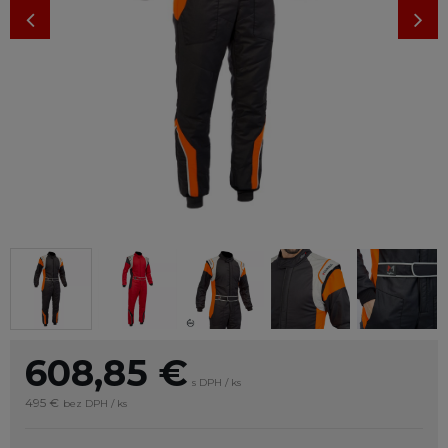
608,85
€
s DPH / ks
495 €
bez DPH / ks