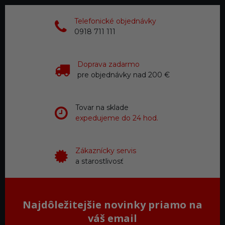
Telefonické objednávky
0918 711 111
Doprava zadarmo
pre objednávky nad 200 €
Tovar na sklade
expedujeme do 24 hod.
Zákaznícky servis
a starostlivosť
Najdôležitejšie novinky priamo na
váš email