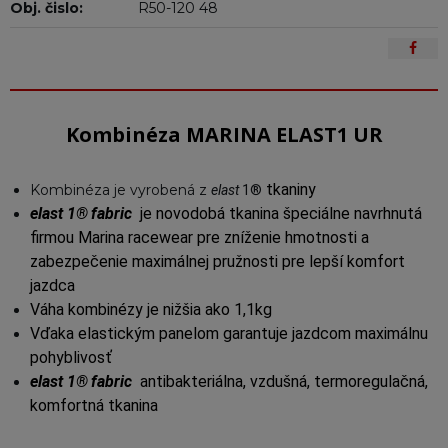
Obj. čislo:
R50-120 48
Kombinéza MARINA ELAST1 UR
tkaniny
Kombinéza je vyrobená z
elast
1®
elast
1®
fabric
je novodobá tkanina špeciálne navrhnutá
firmou Marina racewear pre zníženie hmotnosti a
zabezpečenie maximálnej pružnosti pre lepší komfort
jazdca
Váha kombinézy je nižšia ako 1,1kg
Vďaka elastickým panelom garantuje jazdcom maximálnu
pohyblivosť
elast
1®
fabric
antibakteriálna, vzdušná, termoregulačná,
komfortná tkanina