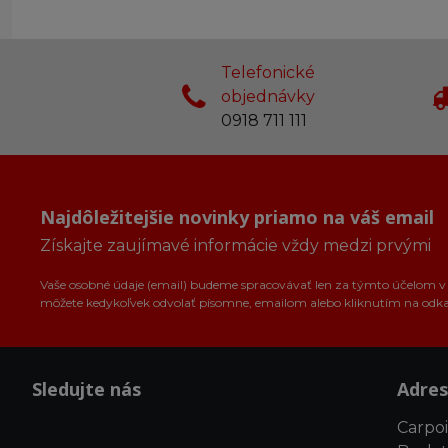
Telefonické
objednávky
0918 711 111
Najdôležitejšie novinky priamo na váš email
Získajte zaujímavé informácie vždy medzi prvými
Vaše osobné údaje (email) budeme spracovávať len za týmto účelom v s
môžete kedykoľvek odvolať písomne, emailom alebo kliknutím na odk
Sledujte nás
Adres
Carpoin