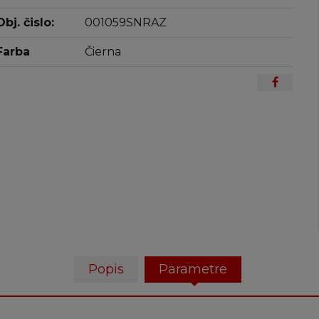
Obj. čislo:
001059SNRAZ
Farba
Čierna
Popis
Parametre