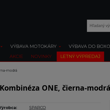
VÝBAVA MOTOKÁRY
VÝBAVA DO BOX
AKCIE
NOVINKY
LETNÝ VÝPREDAJ
rna-modrá
Kombinéza ONE, čierna-modr
Výrobca:
SPARCO