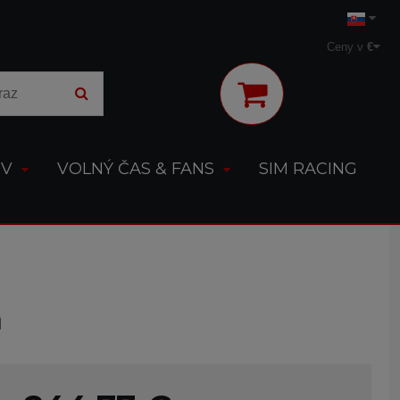
Ceny v
€
Môj účet
OV
VOLNÝ ČAS & FANS
SIM RACING
á