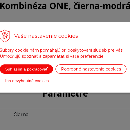
Kombinéza ONE, čierna-modr
Vaše nastavenie cookies
Súbory cookie nám pomáhajú pri poskytovaní služieb pre vás.
Umožňujú spoznať a zapamätať si vaše preferencie.
Podrobné nastavenie cookies
Súhlasím a pokračovať
Iba nevyhnutné cookies
Parametre
Čierna