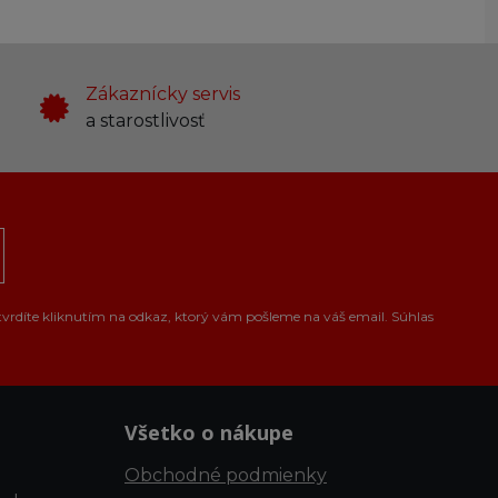
Zákaznícky servis
a starostlivosť
tvrdíte kliknutím na odkaz, ktorý vám pošleme na váš email. Súhlas
Všetko o nákupe
Obchodné podmienky