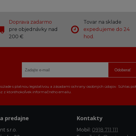
Doprava zadarmo
Tovar na sklade
pre objednávky nad
expedujeme do 24
200 €
hod.
Odoberať
úlade s platnou legislatívou a zásadami ochrany osobných údajov. Súhlas po
az z ktoréhokoľvek informačného emailu.
a predajne
Kontakty
t s.r.o.
Mobil:
0918 711 111