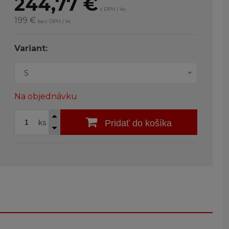
244,77
€
s DPH / ks
199 €
bez DPH / ks
Variant:
S
Na objednávku
ks
Pridať do košíka