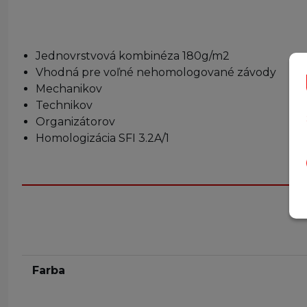
Jednovrstvová kombinéza 180g/m2
Vhodná pre voľné nehomologované závody
Mechanikov
Technikov
Organizátorov
Homologizácia SFI 3.2A/1
Farba