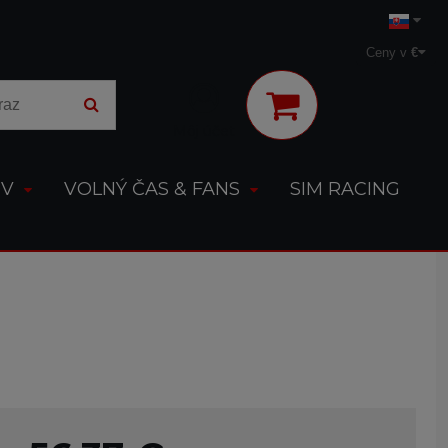
Ceny v
€
Môj účet
OV
VOLNÝ ČAS & FANS
SIM RACING