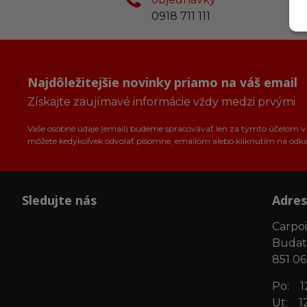
0918 711 111
Najdôležitejšie novinky priamo na váš email
Získajte zaujímavé informácie vždy medzi prvými
Vaše osobné údaje (email) budeme spracovávať len za týmto účelom v s
môžete kedykoľvek odvolať písomne, emailom alebo kliknutím na odk
Sledujte nás
Adres
Carpoin
Budat
851 06
Po: 12
Ut: 12