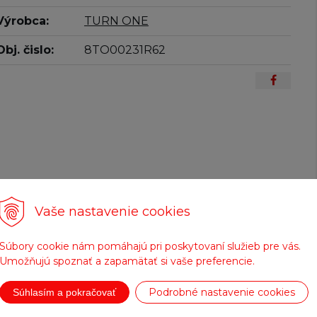
Výrobca:
TURN ONE
Obj. čislo:
8TO00231R62
Vaše nastavenie cookies
Súbory cookie nám pomáhajú pri poskytovaní služieb pre vás.
Umožňujú spoznať a zapamätať si vaše preferencie.
Podrobné nastavenie cookies
Súhlasím a pokračovať
Doprava zadarmo
Tovar na sklade
pre objednávky nad
expedujeme do 24