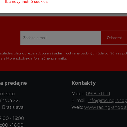
Iba nevyhnutné cookies
200 €
hod.
Odoberať
úlade s platnou legislatívou a zásadami ochrany osobných údajov. Súhlas po
az z ktoréhokoľvek informačného emailu.
a predajne
Kontakty
t s.r.o.
Mobil:
0918 711 111
ínska 22,
E-mail:
info@racing-shop
 Bratislava
Web:
www.racing-shop.s
:00 - 16:00
:00 - 16:00