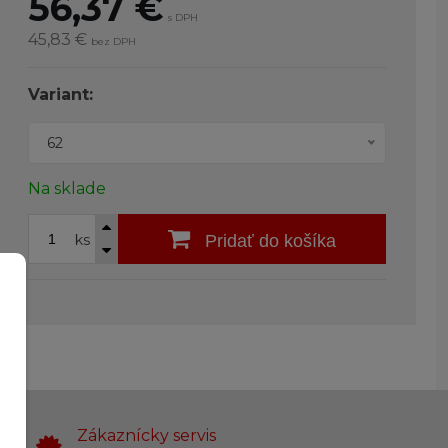
56,37
€
s DPH
45,83 €
bez DPH
Variant:
62
Na sklade
ks
Pridať do košíka
Zákaznícky servis