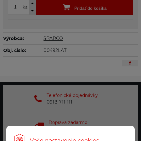
ks
Pridať do košíka
Výrobca:
SPARCO
Obj. čislo:
00492LAT
Telefonické objednávky
0918 711 111
Doprava zadarmo
pre objednávky nad 200 €
Vaše nastavenie cookies