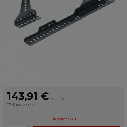
143,91
€
s DPH / ks
117 €
bez DPH / ks
Na objednávku