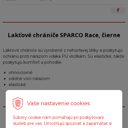
Lakťové chrániče SPARCO Race, čierne
Lakťové chrániče sú vyrobené z nehorľavej látky a poskytujú
ochranu proti nárazom vďaka PU vložkám. Sú elastické, takže
poskytujú komfort a pohodlie.
ohňovzorné
odolné voči nárazom
elastické
Vaše nastavenie cookies
Súbory cookie nám pomáhajú pri poskytovaní
Parametre
služieb pre vás. Umožňujú spoznať a zapamätať si