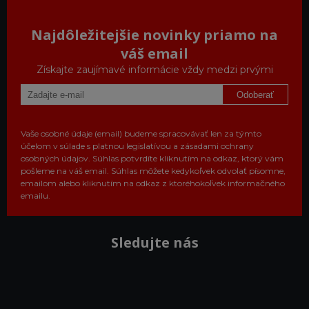
Najdôležitejšie novinky priamo na
váš email
Získajte zaujímavé informácie vždy medzi prvými
Odoberať
Vaše osobné údaje (email) budeme spracovávať len za týmto
účelom v súlade s platnou legislatívou a zásadami ochrany
osobných údajov. Súhlas potvrdíte kliknutím na odkaz, ktorý vám
pošleme na váš email. Súhlas môžete kedykoľvek odvolať písomne,
emailom alebo kliknutím na odkaz z ktoréhokoľvek informačného
emailu.
Sledujte nás