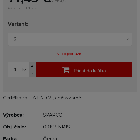
s DPH / ks
63 €
bez DPH / ks
Variant:
S
Na objednávku
ks
Pridať do košíka
Certifikácia FIA EN1621, ohňuvzorné.
Výrobca:
SPARCO
Obj. čislo:
001571NR1S
Farba
Čierna