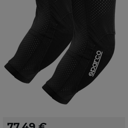
77,49
€