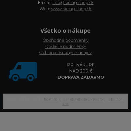
E-mail:
info@racing-shop.sk
Web:
www.racing-shop.sk
Všetko o nákupe
Obchodné podmienky
Dodacie podmienky
Ochrana osobných údajov
PRI NÁKUPE
NAD 200 €
DOPRAVA ZADARMO
© 2026 RACING-SHOP •
NextShop
&
e-shop Pohoda Connector
by
NextCom
s.r.o.