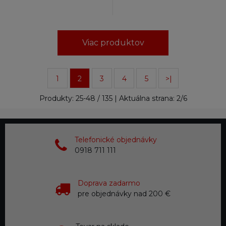
Viac produktov
1
2
3
4
5
>|
Produkty:
25
-
48
/
135
| Aktuálna strana:
2
/
6
Telefonické objednávky
0918 711 111
Doprava zadarmo
pre objednávky nad 200 €