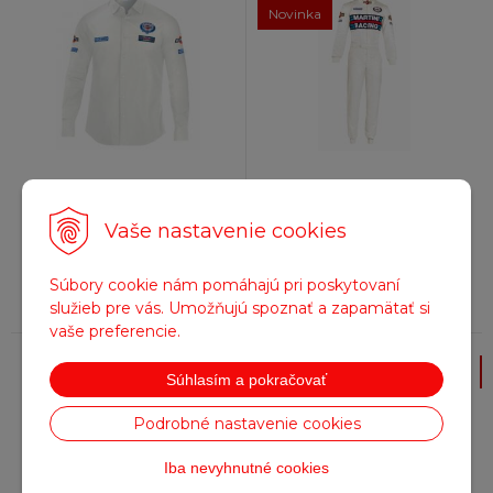
Novinka
111,93
€
1 168,50
€
s DPH / ks
s DPH / ks
91 €
bez DPH / ks
950 €
bez DPH / ks
Vaše nastavenie cookies
Na objednávku
Na objednávku
Súbory cookie nám pomáhajú pri poskytovaní
služieb pre vás. Umožňujú spoznať a zapamätať si
vaše preferencie.
Topánky SPARCO MARTINI
Bunda Sparco MARTINI
Súhlasím a pokračovať
Racing
Racing, čierna
Podrobné nastavenie cookies
Iba nevyhnutné cookies