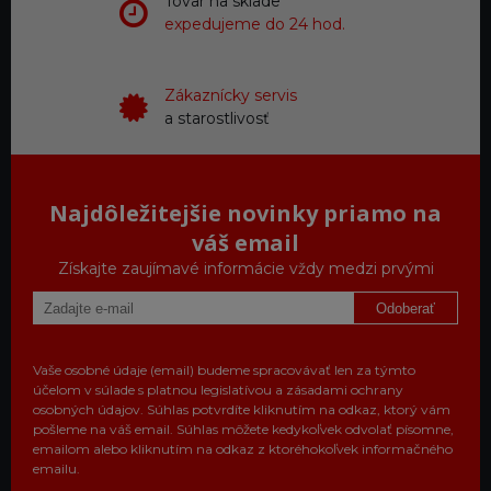
Tovar na sklade
expedujeme do 24 hod.
Zákaznícky servis
a starostlivosť
Najdôležitejšie novinky priamo na
váš email
Získajte zaujímavé informácie vždy medzi prvými
Odoberať
Vaše osobné údaje (email) budeme spracovávať len za týmto
účelom v súlade s platnou legislatívou a zásadami ochrany
osobných údajov. Súhlas potvrdíte kliknutím na odkaz, ktorý vám
pošleme na váš email. Súhlas môžete kedykoľvek odvolať písomne,
emailom alebo kliknutím na odkaz z ktoréhokoľvek informačného
emailu.