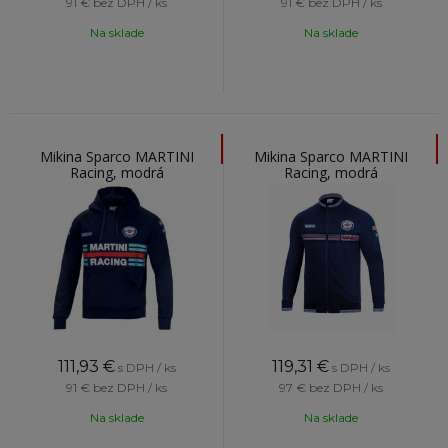
91 €
bez DPH / ks
91 €
bez DPH / ks
Na sklade
Na sklade
Mikina Sparco MARTINI
Mikina Sparco MARTINI
Racing, modrá
Racing, modrá
111,93
€
119,31
€
s DPH / ks
s DPH / ks
91 €
bez DPH / ks
97 €
bez DPH / ks
Na sklade
Na sklade