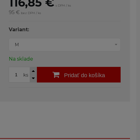
116,85
€
s DPH / ks
95 €
bez DPH / ks
Variant:
M
Na sklade
ks
Pridať do košíka