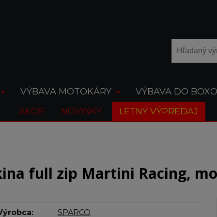
VÝBAVA MOTOKÁRY
VÝBAVA DO BOX
AKCIE
NOVINKY
LETNÝ VÝPREDAJ
ina full zip Martini Racing, m
Výrobca:
SPARCO