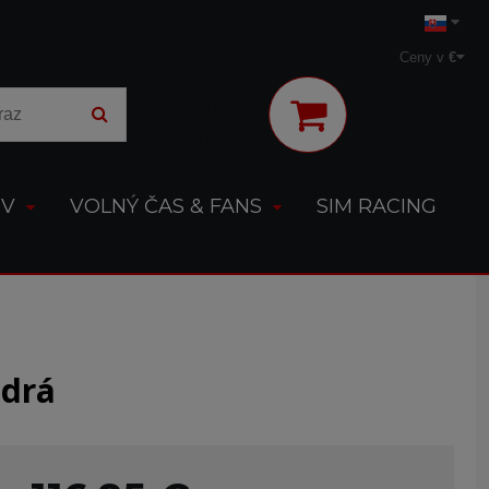
Ceny v
€
Môj účet
OV
VOLNÝ ČAS & FANS
SIM RACING
odrá