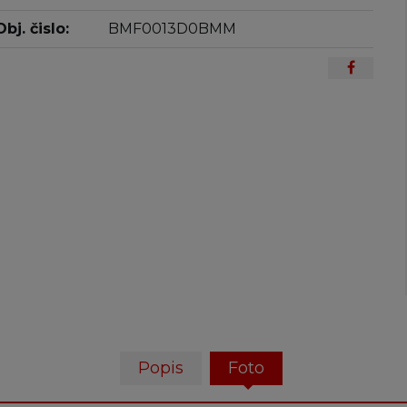
Obj. čislo:
BMF0013D0BMM
Popis
Foto