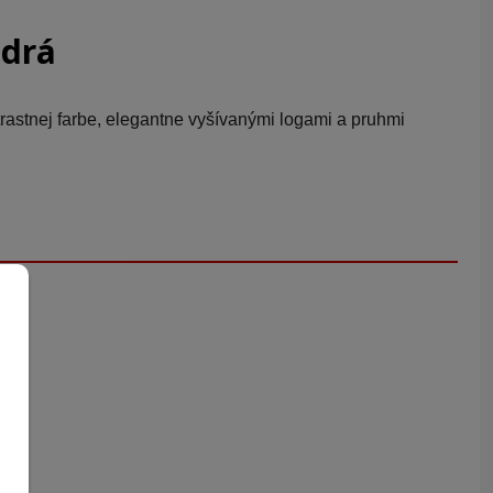
odrá
stnej farbe, elegantne vyšívanými logami a pruhmi