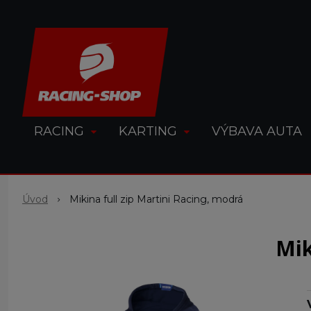
RACING
KARTING
VÝBAVA AUTA
Úvod
Mikina full zip Martini Racing, modrá
Mik