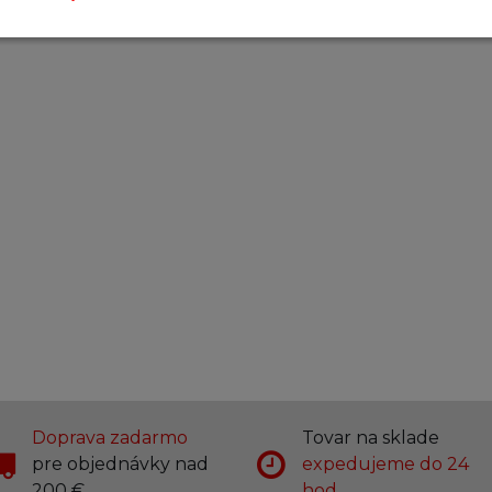
Doprava zadarmo
Tovar na sklade
pre objednávky nad
expedujeme do 24
200 €
hod.