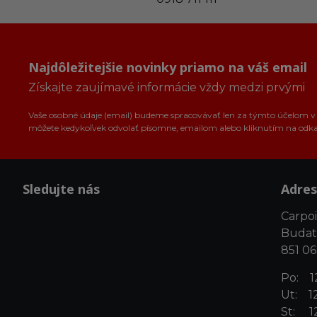
Najdôležitejšie novinky priamo na váš email
Získajte zaujímavé informácie vždy medzi prvými
Vaše osobné údaje (email) budeme spracovávať len za týmto účelom v s
môžete kedykoľvek odvolať písomne, emailom alebo kliknutím na odk
Sledujte nás
Adres
Carpoin
Budat
851 06
Po: 12
Ut: 12
St: 12