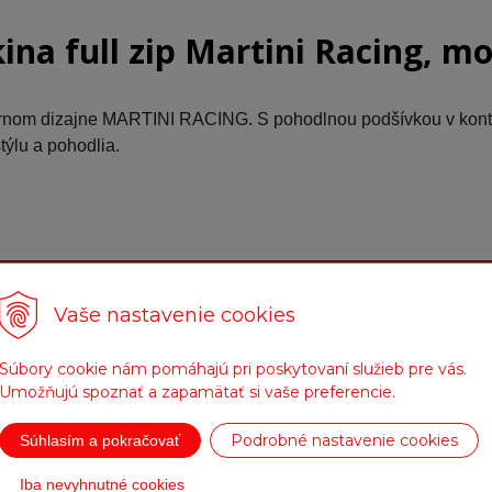
ina full zip Martini Racing, m
rnom dizajne MARTINI RACING. S pohodlnou podšívkou v kontra
ýlu a pohodlia.
Fotogaléria
Vaše nastavenie cookies
Súbory cookie nám pomáhajú pri poskytovaní služieb pre vás.
Umožňujú spoznať a zapamätať si vaše preferencie.
Podrobné nastavenie cookies
Súhlasím a pokračovať
Iba nevyhnutné cookies