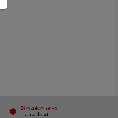
Zákaznícky servis
a starostlivosť