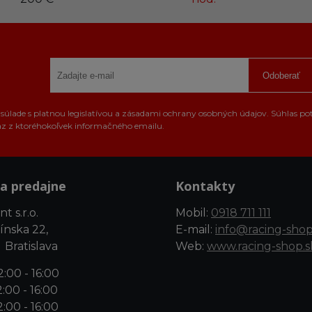
Odoberať
úlade s platnou legislatívou a zásadami ochrany osobných údajov. Súhlas po
az z ktoréhokoľvek informačného emailu.
a predajne
Kontakty
t s.r.o.
Mobil:
0918 711 111
ínska 22,
E-mail:
info@racing-shop
 Bratislava
Web:
www.racing-shop.s
:00 - 16:00
:00 - 16:00
:00 - 16:00