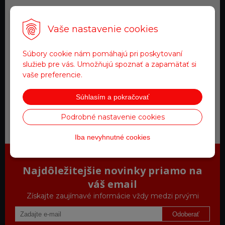
Vaše nastavenie cookies
Doprava zadarmo
pre objednávky nad 200 €
Súbory cookie nám pomáhajú pri poskytovaní
služieb pre vás. Umožňujú spoznať a zapamätať si
Tovar na sklade
vaše preferencie.
expedujeme do 24 hod.
Súhlasím a pokračovať
Zákaznícky servis
Podrobné nastavenie cookies
a starostlivosť
Iba nevyhnutné cookies
Najdôležitejšie novinky priamo na
váš email
Získajte zaujímavé informácie vždy medzi prvými
Odoberať