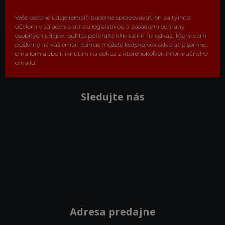
Vaše osobné údaje (email) budeme spracovávať len za týmto
účelom v súlade s platnou legislatívou a zásadami ochrany
osobných údajov. Súhlas potvrdíte kliknutím na odkaz, ktorý vám
pošleme na váš email. Súhlas môžete kedykoľvek odvolať písomne,
emailom alebo kliknutím na odkaz z ktoréhokoľvek informačného
emailu.
Sledujte nás
Adresa predajne