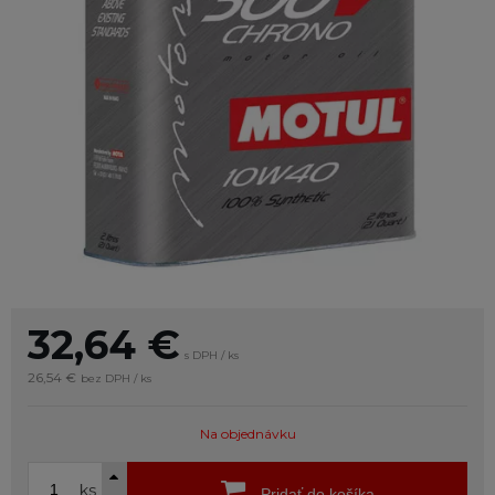
32,64
€
s DPH / ks
26,54 €
bez DPH / ks
Na objednávku
ks
Pridať do košíka