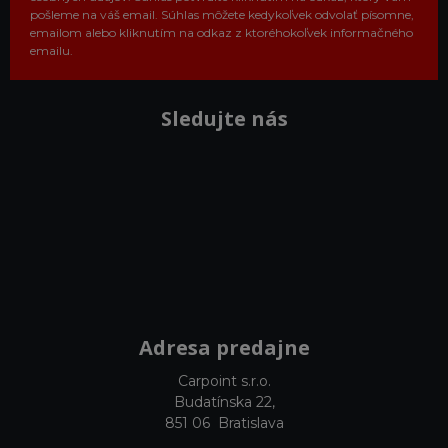
pošleme na váš email. Súhlas môžete kedykoľvek odvolať písomne,
emailom alebo kliknutím na odkaz z ktoréhokoľvek informačného
emailu.
Sledujte nás
Adresa predajne
Carpoint s.r.o.
Budatínska 22,
851 06 Bratislava