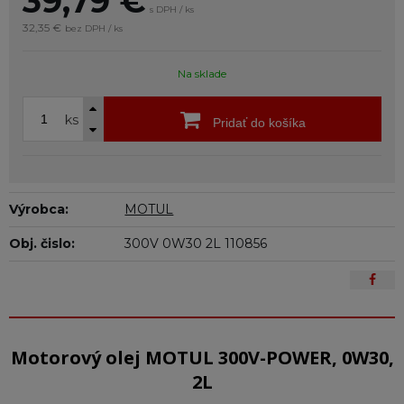
39,79
€
s DPH / ks
32,35 €
bez DPH / ks
Na sklade
ks
Pridať do košíka
Výrobca:
MOTUL
Obj. čislo:
300V 0W30 2L 110856
Motorový olej MOTUL 300V-POWER, 0W30,
2L