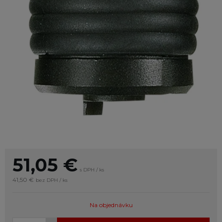
51,05
€
s DPH / ks
41,50 €
bez DPH / ks
Na objednávku