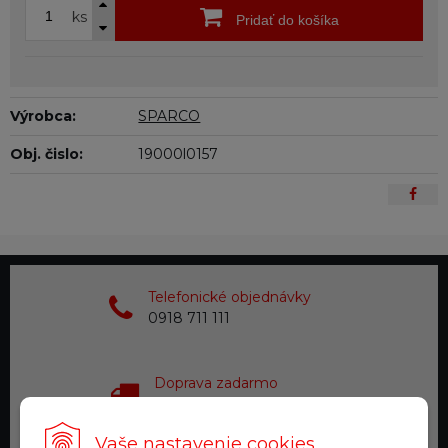
ks
Pridať do košíka
Výrobca:
SPARCO
Obj. čislo:
19000l0157
Telefonické objednávky
0918 711 111
Doprava zadarmo
pre objednávky nad 200 €
Vaše nastavenie cookies