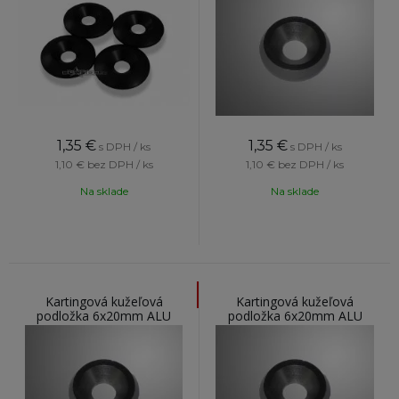
1,35
€
1,35
€
s DPH / ks
s DPH / ks
1,10 €
bez DPH / ks
1,10 €
bez DPH / ks
Na sklade
Na sklade
Kartingová kužeľová
Kartingová kužeľová
podložka 6x20mm ALU
podložka 6x20mm ALU
modrá