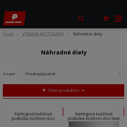
Úvod
VÝBAVA MOTOKÁRY
Náhradné diely
Náhradné diely
Prednastavené
Zoradiť:
Filter produktov
Kartingová kužeľová
Kartingová kužeľová
podložka 6x20mm ALU
podložka 6x20mm ALU titan
čierna