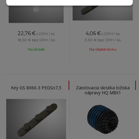
22,76
€
4,06
€
s DPH / ks
s DPH / ks
18,50 €
bez DPH / ks
3,30 €
bez DPH / ks
Na sklade
Na objednávku
Key GS 8X60-3 PEGSo7,5
Zaisťovacia skrutka ložiska
nápravy HQ M8X1