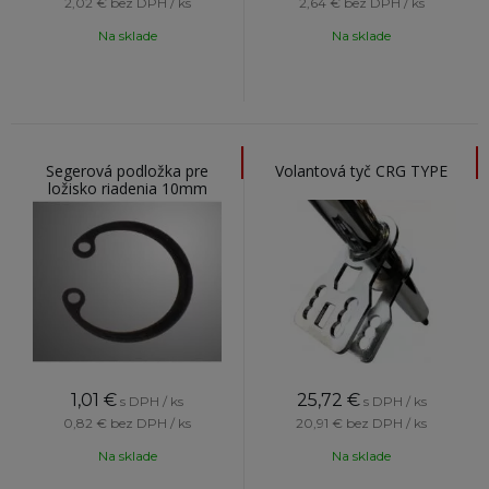
2,02 €
bez DPH / ks
2,64 €
bez DPH / ks
Na sklade
Na sklade
Segerová podložka pre
Volantová tyč CRG TYPE
ložisko riadenia 10mm
1,01
€
25,72
€
s DPH / ks
s DPH / ks
0,82 €
bez DPH / ks
20,91 €
bez DPH / ks
Na sklade
Na sklade