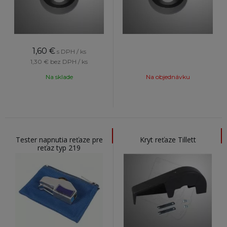
1,60
€
s DPH / ks
1,30 €
bez DPH / ks
Na sklade
Na objednávku
Tester napnutia reťaze pre
Kryt reťaze Tillett
reťaz typ 219