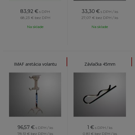
83,92
€
33,30
€
s DPH
s DPH / ks
68,23 €
bez DPH
27,07 €
bez DPH / ks
Na sklade
Na sklade
IMAF aretácia volantu
Závlačka 45mm
96,57
€
1
€
s DPH / ks
s DPH / ks
78,51 €
bez DPH / ks
0,81 €
bez DPH / ks