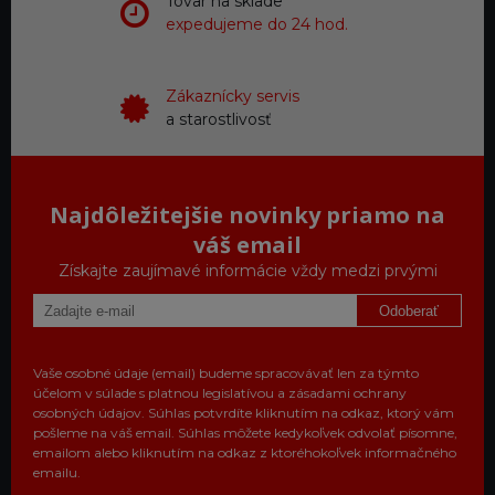
Tovar na sklade
expedujeme do 24 hod.
Zákaznícky servis
a starostlivosť
Najdôležitejšie novinky priamo na
váš email
Získajte zaujímavé informácie vždy medzi prvými
Odoberať
Vaše osobné údaje (email) budeme spracovávať len za týmto
účelom v súlade s platnou legislatívou a zásadami ochrany
osobných údajov. Súhlas potvrdíte kliknutím na odkaz, ktorý vám
pošleme na váš email. Súhlas môžete kedykoľvek odvolať písomne,
emailom alebo kliknutím na odkaz z ktoréhokoľvek informačného
emailu.