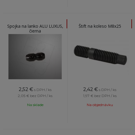
Spojka na lanko ALU LUXUS,
Štift na koleso M8x25
čierna
2,52
€
2,42
€
s DPH / ks
s DPH / ks
2,05 €
bez DPH / ks
1,97 €
bez DPH / ks
Na sklade
Na objednávku