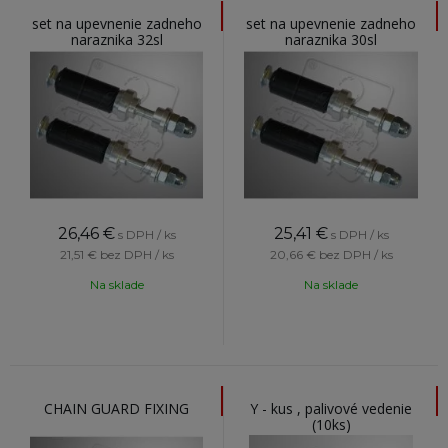
set na upevnenie zadneho
set na upevnenie zadneho
naraznika 32sl
naraznika 30sl
26,46
€
25,41
€
s DPH / ks
s DPH / ks
21,51 €
bez DPH / ks
20,66 €
bez DPH / ks
Na sklade
Na sklade
CHAIN GUARD FIXING
Y - kus , palivové vedenie
(10ks)