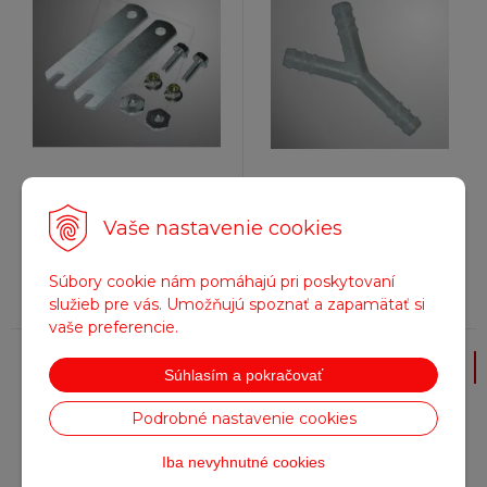
11,09
€
20,42
€
s DPH / ks
s DPH / ks
9,02 €
bez DPH / ks
16,60 €
bez DPH / ks
Vaše nastavenie cookies
Na sklade
Na sklade
Súbory cookie nám pomáhajú pri poskytovaní
služieb pre vás. Umožňujú spoznať a zapamätať si
vaše preferencie.
T - kus pre palivové vedenie,
Key GS 6X60-2 PEGSo6
Súhlasím a pokračovať
(10ks)
Podrobné nastavenie cookies
Iba nevyhnutné cookies