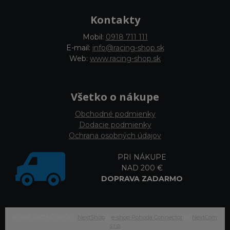
Kontakty
Mobil:
0918 711 111
E-mail:
info@racing-shop.sk
Web:
www.racing-shop.sk
Všetko o nákupe
Obchodné podmienky
Dodacie podmienky
Ochrana osobných údajov
PRI NÁKUPE
NAD 200 €
DOPRAVA ZADARMO
© 2026 RACING-SHOP •
NextShop
&
e-shop Pohoda Connector
by
NextCom
s.r.o.