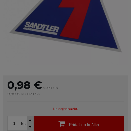
0,98
€
s DPH / ks
0,80 €
bez DPH / ks
Na objednávku
ks
Pridať do košíka