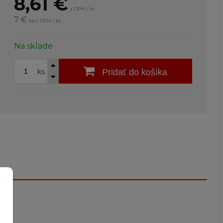
8,61
€
s DPH / ks
7 €
bez DPH / ks
Na sklade
ks
Pridať do košíka