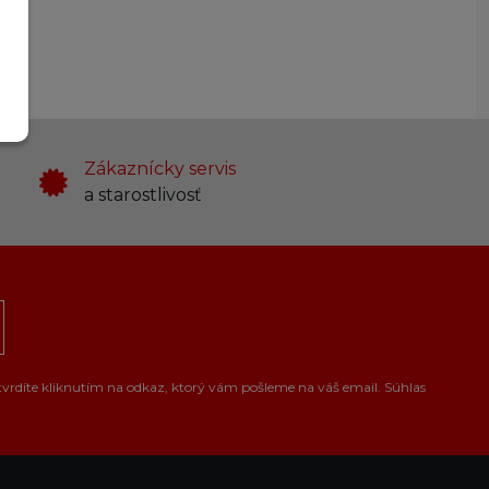
Zákaznícky servis
a starostlivosť
tvrdíte kliknutím na odkaz, ktorý vám pošleme na váš email. Súhlas