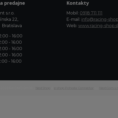
a predajne
Kontakty
t s.r.o.
Mobil:
0918 711 111
ínska 22,
E-mail:
info@racing-shop
 Bratislava
Web:
www.racing-shop.s
:00 - 16:00
:00 - 16:00
:00 - 16:00
:00 - 16:00
:00 - 16:00
 2026 RACING-SHOP •
NextShop
&
e-shop Pohoda Connector
by
NextCom s.r