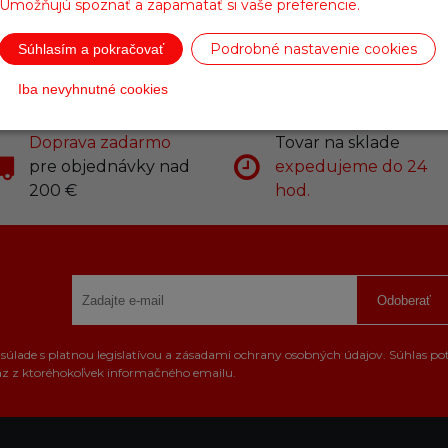
Umožňujú spoznať a zapamätať si vaše preferencie.
Podrobné nastavenie cookies
Súhlasím a pokračovať
Iba nevyhnutné cookies
Doprava zadarmo
Tovar na sklade
pre objednávky nad
expedujeme do 24
200 €
hod.
Odoberať
úlade s platnou legislatívou a zásadami ochrany osobných údajov. Súhlas po
az z ktoréhokoľvek informačného emailu.