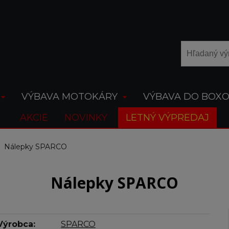
VÝBAVA MOTOKÁRY
VÝBAVA DO BOX
AKCIE
NOVINKY
LETNÝ VÝPREDAJ
Nálepky SPARCO
Nálepky SPARCO
Výrobca:
SPARCO