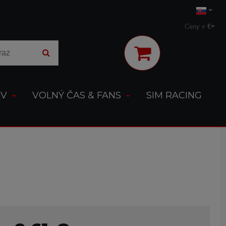
Ceny v
€
Môj účet
OV
VOLNÝ ČAS & FANS
SIM RACING