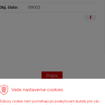
Obj. čislo:
09003
Popis
Vaše nastavenie cookies
Nálepky SPARCO
Súbory cookie nám pomáhajú pri poskytovaní služieb pre vás.