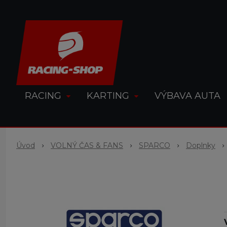
RACING
KARTING
VÝBAVA AUTA
Úvod
VOLNÝ ČAS & FANS
SPARCO
Doplnky