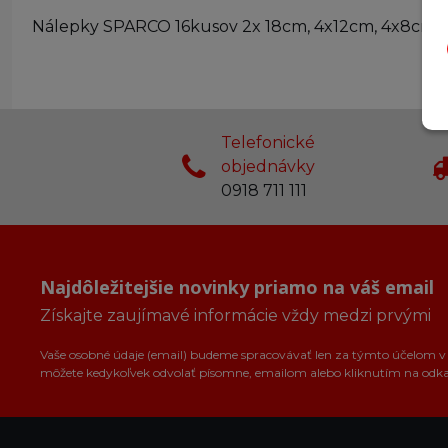
Nálepky SPARCO 16kusov 2x 18cm, 4x12cm, 4x8cm
Telefonické
objednávky
0918 711 111
Najdôležitejšie novinky priamo na váš email
Získajte zaujímavé informácie vždy medzi prvými
Vaše osobné údaje (email) budeme spracovávať len za týmto účelom v s
môžete kedykoľvek odvolať písomne, emailom alebo kliknutím na odk