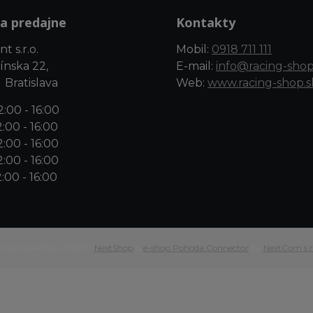
a predajne
Kontakty
t s.r.o.
Mobil:
0918 711 111
ínska 22,
E-mail:
info@racing-shop
 Bratislava
Web:
www.racing-shop.s
:00 - 16:00
:00 - 16:00
:00 - 16:00
:00 - 16:00
:00 - 16:00
 2026 RACING-SHOP •
NextShop
&
e-shop Pohoda Connector
by
NextCom s.r