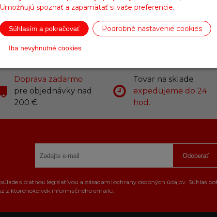
Umožňujú spoznať a zapamätať si vaše preferencie.
Biela
Podrobné nastavenie cookies
Súhlasím a pokračovať
Iba nevyhnutné cookies
Doprava zadarmo
Tovar na sklade
pre objednávky nad
expedujeme do 24
200 €
hod.
Odoberať
úlade s platnou legislatívou a zásadami ochrany osobných údajov. Súhlas po
az z ktoréhokoľvek informačného emailu.