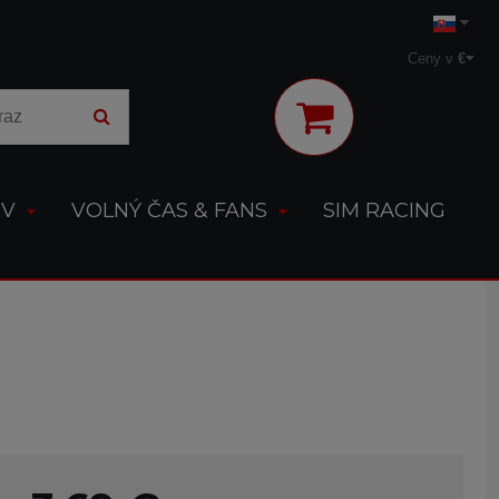
Ceny v
€
Môj účet
OV
VOLNÝ ČAS & FANS
SIM RACING