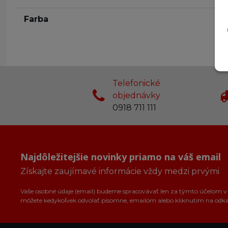
Farba
Telefonické
objednávky
0918 711 111
Najdôležitejšie novinky priamo na váš email
Získajte zaujímavé informácie vždy medzi prvými
Vaše osobné údaje (email) budeme spracovávať len za týmto účelom v s
môžete kedykoľvek odvolať písomne, emailom alebo kliknutím na odk