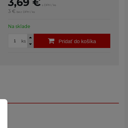
3,69
€
s DPH / ks
3 €
bez DPH / ks
Na sklade
ks
Pridať do košíka