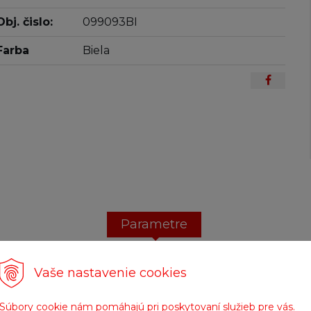
Obj. čislo:
099093BI
Farba
Biela
Parametre
Vaše nastavenie cookies
Parametre
Súbory cookie nám pomáhajú pri poskytovaní služieb pre vás.