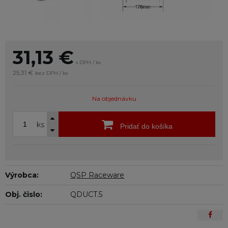
31,13
€
s DPH / ks
25,31 €
bez DPH / ks
Na objednávku
ks
Pridať do košíka
Výrobca:
QSP Raceware
Obj. čislo:
QDUCT.5