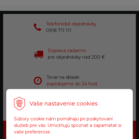
Telefonické objednávky
0918 711 111
Doprava zadarmo
pre objednávky nad 200 €
Tovar na sklade
expedujeme do 24 hod.
Vaše nastavenie cookies
Zákaznícky servis
a starostlivosť
Súbory cookie nám pomáhajú pri poskytovaní
služieb pre vás. Umožňujú spoznať a zapamätať si
vaše preferencie.
Najdôležitejšie novinky priamo na