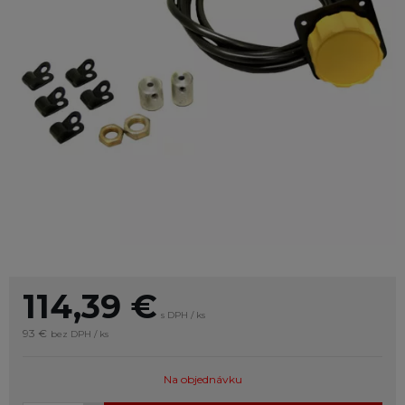
114,39
€
s DPH / ks
93 €
bez DPH / ks
Na objednávku