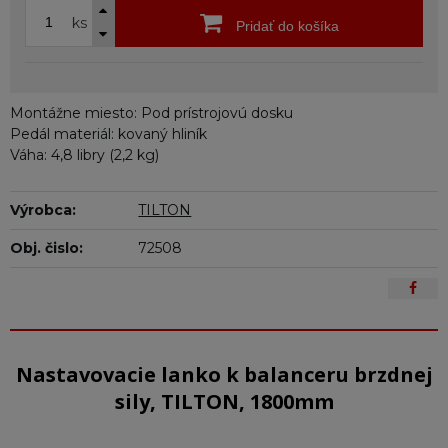
ks
Pridať do košíka
Montážne miesto: Pod prístrojovú dosku
Pedál materiál: kovaný hliník
Váha: 4,8 libry (2,2 kg)
Výrobca:
TILTON
Obj. čislo:
72508
Nastavovacie lanko k balanceru brzdnej
sily, TILTON, 1800mm