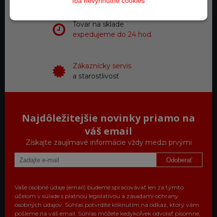
Iba nevyhnutné cookies
Tovar na sklade
expedujeme do 24 hod.
Zákaznícky servis
a starostlivosť
Najdôležitejšie novinky priamo na
váš email
Získajte zaujímavé informácie vždy medzi prvými
Odoberať
Vaše osobné údaje (email) budeme spracovávať len za týmto
účelom v súlade s platnou legislatívou a zásadami ochrany
osobných údajov. Súhlas potvrdíte kliknutím na odkaz, ktorý vám
pošleme na váš email. Súhlas môžete kedykoľvek odvolať písomne,