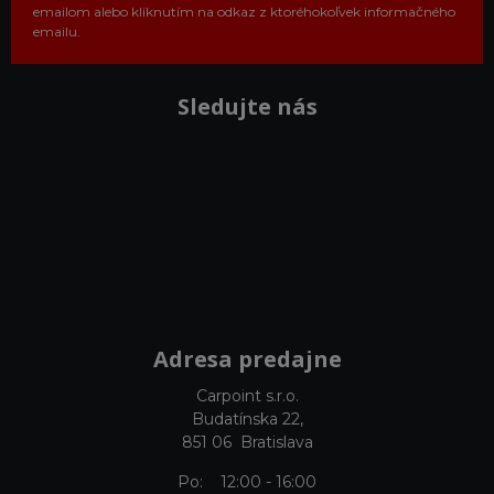
emailom alebo kliknutím na odkaz z ktoréhokoľvek informačného
emailu.
Sledujte nás
Adresa predajne
Carpoint s.r.o.
Budatínska 22,
851 06 Bratislava
Po: 12:00 - 16:00