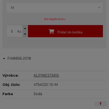
M
Na objednávku
ks
Pridať do košíka
FIA8856-2018
Výrobca:
ALPINESTARS
Obj. čislo:
4754020 10-M
Farba
Šedá