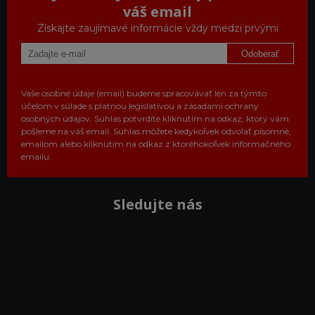
váš email
Získajte zaujímavé informácie vždy medzi prvými
Odoberať
Vaše osobné údaje (email) budeme spracovávať len za týmto
účelom v súlade s platnou legislatívou a zásadami ochrany
osobných údajov. Súhlas potvrdíte kliknutím na odkaz, ktorý vám
pošleme na váš email. Súhlas môžete kedykoľvek odvolať písomne,
emailom alebo kliknutím na odkaz z ktoréhokoľvek informačného
emailu.
Sledujte nás