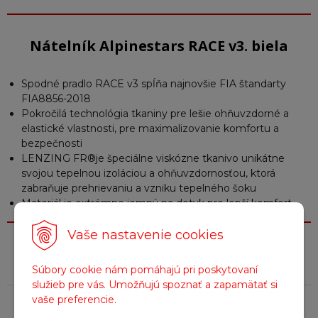
Nátelník Alpinestars RACE v3. biela
Spodné pradlo RACE v3 spĺňa najnovšie FIA štandarty
FIA8856-2018
Pokročilá technológia tkaniny pre lešie ohňuvzdorné a
elastické vlastnosti, pre maximalizovanie komfortu a
bezpečnosti
LENZING FR®je špeciálne viskózne tkanivo unikátne
svojou tepelnou izoláciou a ohňuvzdornosťou, ktorá
zabraňuje prehrievaniu a vzniku tepelného šoku
Materiál je extrémne jemný na dotyk pre lepší komfort
Vaše nastavenie cookies
Parametre
Súbory cookie nám pomáhajú pri poskytovaní
služieb pre vás. Umožňujú spoznať a zapamätať si
Farba
Šedá
vaše preferencie.