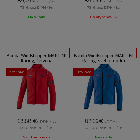
89,79
€
89,79
€
s DPH / ks
s DPH / ks
73 €
bez DPH / ks
73 €
bez DPH / ks
Na sklade
Na objednávku
Bunda Windstopper MARTINI
Bunda Windstopper MARTINI
Racing, červená
Racing, svetlo modrá
Novinka
Novinka
68,88
€
82,66
€
s DPH / ks
s DPH / ks
56 €
bez DPH / ks
67,20 €
bez DPH / ks
Na objednávku
Na sklade