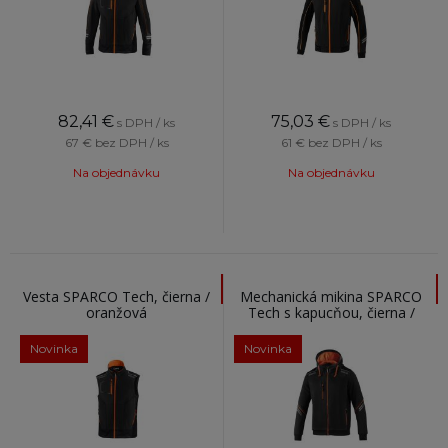
82,41
€
75,03
€
s DPH / ks
s DPH / ks
67 €
bez DPH / ks
61 €
bez DPH / ks
Na objednávku
Na objednávku
Vesta SPARCO Tech, čierna /
Mechanická mikina SPARCO
oranžová
Tech s kapucňou, čierna /
oranžová
Novinka
Novinka