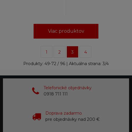
Viac produktov
1
2
3
4
Produkty:
49
-
72
/
96
| Aktuálna strana:
3
/
4
Telefonické objednávky
0918 711 111
Doprava zadarmo
pre objednávky nad 200 €