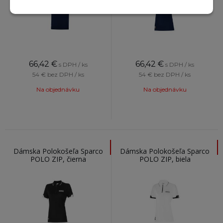
66,42
€
66,42
€
s DPH / ks
s DPH / ks
54 €
bez DPH / ks
54 €
bez DPH / ks
Na objednávku
Na objednávku
Dámska Polokošeľa Sparco
Dámska Polokošeľa Sparco
POLO ZIP, čierna
POLO ZIP, biela