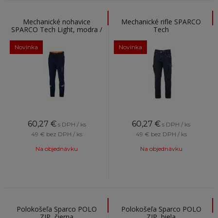
Mechanické nohavice
Mechanické rifle SPARCO
SPARCO Tech Light, modra /
Tech
oranžová
Novinka
Novinka
60,27
€
60,27
€
s DPH / ks
s DPH / ks
49 €
bez DPH / ks
49 €
bez DPH / ks
Na objednávku
Na objednávku
Polokošeľa Sparco POLO
Polokošeľa Sparco POLO
ZIP, čierna
ZIP, biela