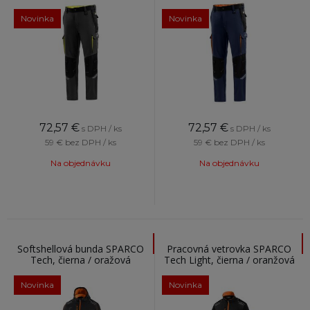
oranžové
Novinka
Novinka
72,57
€
72,57
€
s DPH / ks
s DPH / ks
59 €
bez DPH / ks
59 €
bez DPH / ks
Na objednávku
Na objednávku
Softshellová bunda SPARCO
Pracovná vetrovka SPARCO
Tech, čierna / oražová
Tech Light, čierna / oranžová
Novinka
Novinka