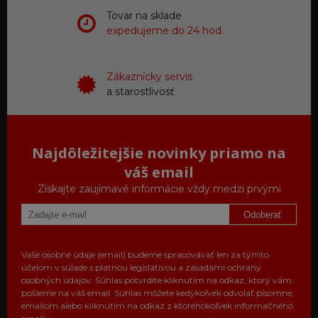
Tovar na sklade
expedujeme do 24 hod.
Zákaznícky servis
a starostlivosť
Najdôležitejšie novinky priamo na
váš email
Získajte zaujímavé informácie vždy medzi prvými
Odoberať
Vaše osobné údaje (email) budeme spracovávať len za týmto
účelom v súlade s platnou legislatívou a zásadami ochrany
osobných údajov. Súhlas potvrdíte kliknutím na odkaz, ktorý vám
pošleme na váš email. Súhlas môžete kedykoľvek odvolať písomne,
emailom alebo kliknutím na odkaz z ktoréhokoľvek informačného