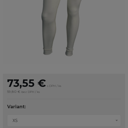
73,55
€
s DPH / ks
59,80 €
bez DPH / ks
Variant:
XS