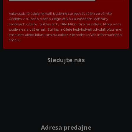
Vaše osobné údaje (email) budeme spracovávať len za týmto
účelom v súlade s platnou legislatívou a zásadami ochrany
osobných údajov. Súhlas potvrdíte kliknutím na odkaz, ktorý vám
pošleme na váš email. Súhlas môžete kedykoľvek odvolať písomne,
emailom alebo kliknutím na odkaz z ktoréhokoľvek informačného
emailu.
Sledujte nás
Adresa predajne