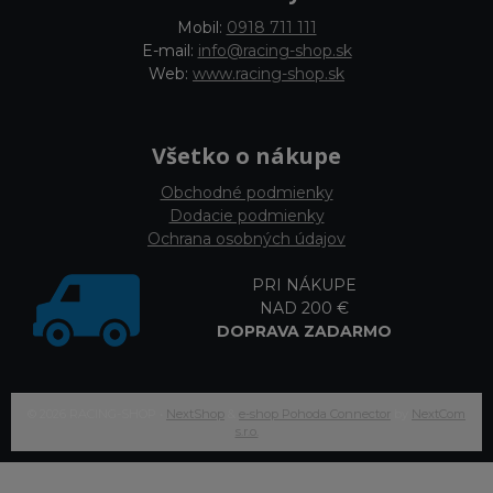
Mobil:
0918 711 111
E-mail:
info@racing-shop.sk
Web:
www.racing-shop.sk
Všetko o nákupe
Obchodné podmienky
Dodacie podmienky
Ochrana osobných údajov
PRI NÁKUPE
NAD 200 €
DOPRAVA ZADARMO
© 2026 RACING-SHOP •
NextShop
&
e-shop Pohoda Connector
by
NextCom
s.r.o.