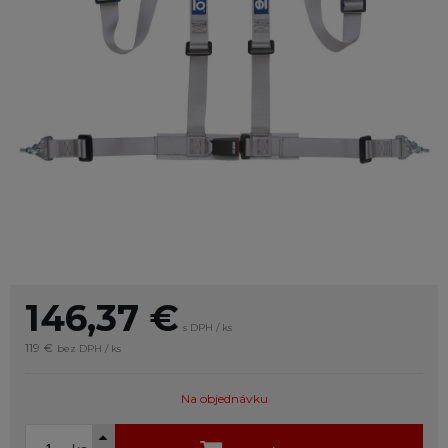
146,37
€
s DPH / ks
119 €
bez DPH / ks
Na objednávku