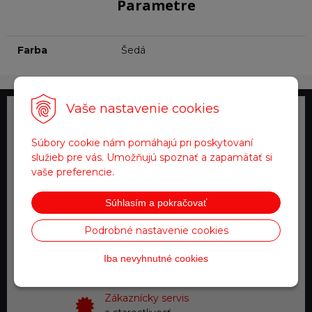
Parametre
Farba
Šedá
Vaše nastavenie cookies
Telefonické objednávky
0918 711 111
Súbory cookie nám pomáhajú pri poskytovaní
služieb pre vás. Umožňujú spoznať a zapamätať si
vaše preferencie.
Doprava zadarmo
pre objednávky nad 200 €
Súhlasím a pokračovať
Podrobné nastavenie cookies
Tovar na sklade
expedujeme do 24 hod.
Iba nevyhnutné cookies
Zákaznícky servis