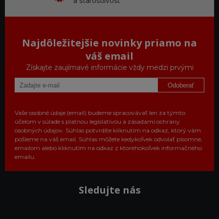
a starostlivosť
Najdôležitejšie novinky priamo na
váš email
Získajte zaujímavé informácie vždy medzi prvými
Odoberať
Vaše osobné údaje (email) budeme spracovávať len za týmto
účelom v súlade s platnou legislatívou a zásadami ochrany
osobných údajov. Súhlas potvrdíte kliknutím na odkaz, ktorý vám
pošleme na váš email. Súhlas môžete kedykoľvek odvolať písomne,
emailom alebo kliknutím na odkaz z ktoréhokoľvek informačného
emailu.
Sledujte nás