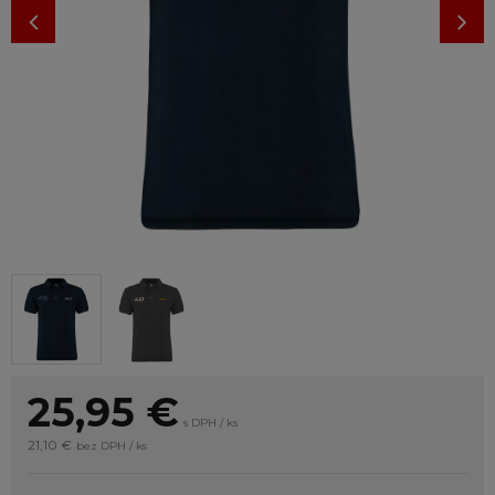
25,95
€
s DPH / ks
21,10 €
bez DPH / ks