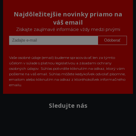
Najdôležitejšie novinky priamo na
váš email
Získajte zaujímavé informácie vždy medzi prvými
Odoberať
Vaše osobné údaje (email) budeme spracovávať len za týmto
účelom v súlade s platnou legislatívou a zásadami ochrany
osobných údajov. Súhlas potvrdíte kliknutím na odkaz, ktorý vám
pošleme na váš email. Súhlas môžete kedykoľvek odvolať písomne,
emailom alebo kliknutím na odkaz z ktoréhokoľvek informačného
emailu.
Sledujte nás