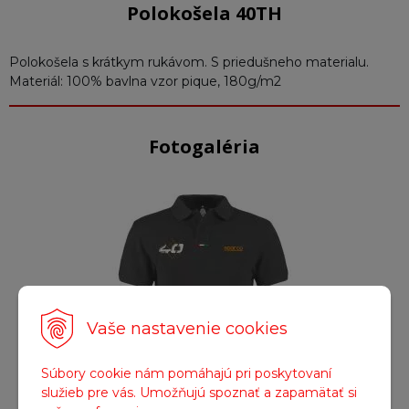
Polokošela 40TH
Polokošela s krátkym rukávom. S priedušneho materialu.
Materiál: 100% bavlna vzor pique, 180g/m2
Fotogaléria
Vaše nastavenie cookies
Súbory cookie nám pomáhajú pri poskytovaní
služieb pre vás. Umožňujú spoznať a zapamätať si