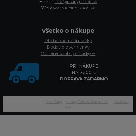
E-mail:
info@racing-shop.sk
Web:
www.racing-shop.sk
Všetko o nákupe
Obchodné podmienky
Dodacie podmienky
Ochrana osobných údajov
PRI NÁKUPE
NAD 200 €
DOPRAVA ZADARMO
© 2026 RACING-SHOP •
NextShop
&
e-shop Pohoda Connector
by
NextCom
s.r.o.