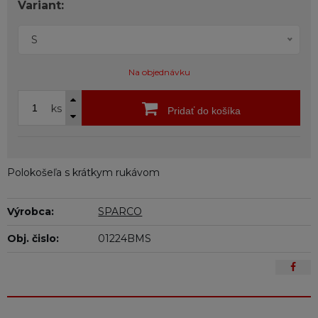
Variant:
S
Na objednávku
ks
Pridať do košíka
Polokošeľa s krátkym rukávom
Výrobca:
SPARCO
Obj. čislo:
01224BMS