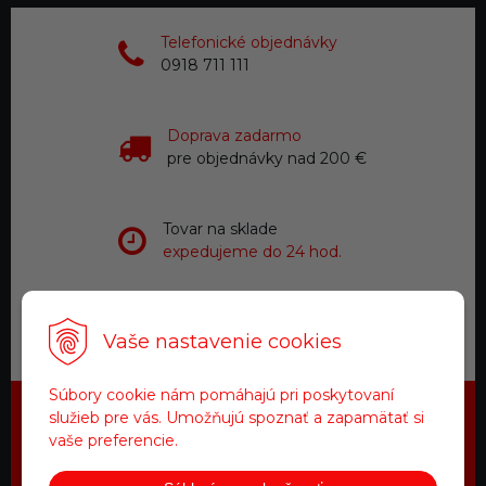
Telefonické objednávky
0918 711 111
Doprava zadarmo
pre objednávky nad 200 €
Tovar na sklade
expedujeme do 24 hod.
Zákaznícky servis
Vaše nastavenie cookies
a starostlivosť
Súbory cookie nám pomáhajú pri poskytovaní
služieb pre vás. Umožňujú spoznať a zapamätať si
Najdôležitejšie novinky priamo na
vaše preferencie.
váš email