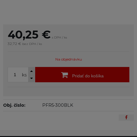
40,25
€
s DPH / ks
32,72 €
bez DPH / ks
Na objednávku
ks
Pridať do košíka
Obj. čislo:
PFR5-300BLK