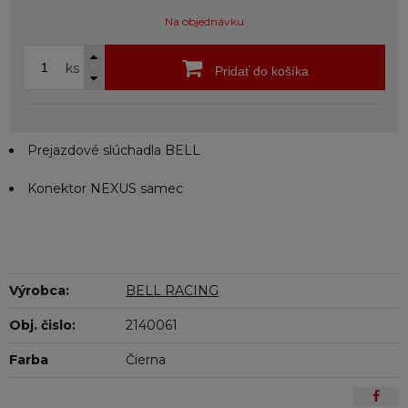
Na objednávku
ks
Pridať do košíka
Prejazdové slúchadla BELL
Konektor NEXUS samec
Výrobca:
BELL RACING
Obj. čislo:
2140061
Farba
Čierna