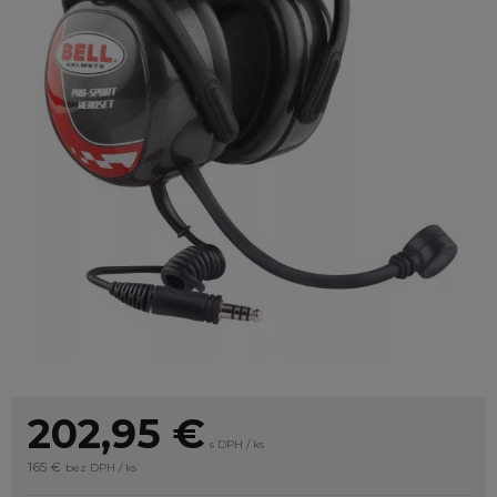
202,95
€
s DPH / ks
165 €
bez DPH / ks