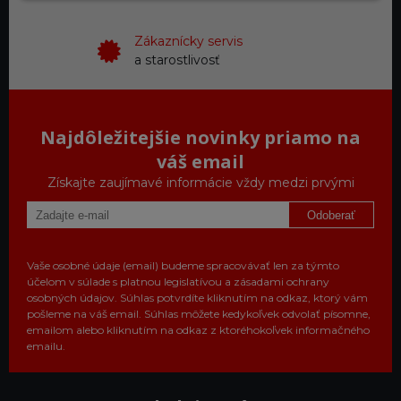
Zákaznícky servis
a starostlivosť
Najdôležitejšie novinky priamo na
váš email
Získajte zaujímavé informácie vždy medzi prvými
Odoberať
Vaše osobné údaje (email) budeme spracovávať len za týmto
účelom v súlade s platnou legislatívou a zásadami ochrany
osobných údajov. Súhlas potvrdíte kliknutím na odkaz, ktorý vám
pošleme na váš email. Súhlas môžete kedykoľvek odvolať písomne,
emailom alebo kliknutím na odkaz z ktoréhokoľvek informačného
emailu.