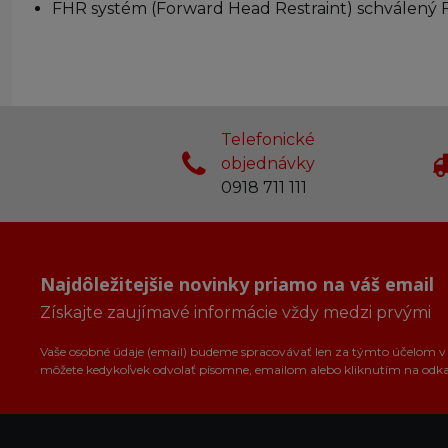
FHR systém (Forward Head Restraint) schválený 
Telefonické
objednávky
0918 711 111
Najdôležitejšie novinky priamo na váš email
Získajte zaujímavé informácie vždy medzi prvými
Vaše osobné údaje (email) budeme spracovávať len za týmto účelom v s
môžete kedykoľvek odvolať písomne, emailom alebo kliknutím na odk