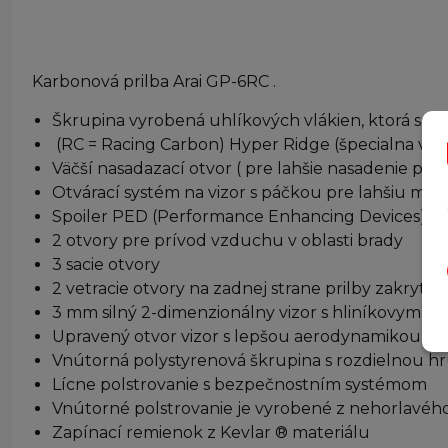
Karbonová prilba Arai GP-6RC .
Škrupina vyrobená uhlíkových vlákien, ktorá sp
(RC = Racing Carbon) Hyper Ridge (špecialna výz
Väčší nasadazací otvor ( pre lahšie nasadenie pril
Otvárací systém na vizor s páčkou pre lahšiu man
Spoiler PED (Performance Enhancing Devices) pre
2 otvory pre prívod vzduchu v oblasti brady
3 sacie otvory
2 vetracie otvory na zadnej strane prilby zakryté s
3 mm silný 2-dimenzionálny vizor s hliníkovym z
Upravený otvor vizor s lepšou aerodynamikou a 
Vnútorná polystyrenová škrupina s rozdielnou 
Lícne polstrovanie s bezpečnostním systémom
Vnútorné polstrovanie je vyrobené z nehorlavéh
Zapínací remienok z Kevlar ® materiálu