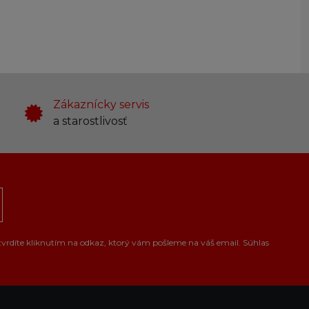
Zákaznícky servis
a starostlivosť
tvrdíte kliknutím na odkaz, ktorý vám pošleme na váš email. Súhlas