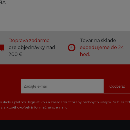
FIA
Doprava zadarmo
Tovar na sklade
pre objednávky nad
expedujeme do 24
200 €
hod.
Odoberať
úlade s platnou legislatívou a zásadami ochrany osobných údajov. Súhlas po
az z ktoréhokoľvek informačného emailu.