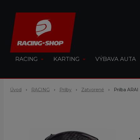
RACING
KARTING
VÝBAVA AUTA
Úvod
RACING
Prilby
Zatvorené
Prilba ARA