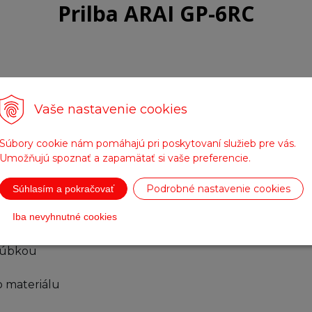
Prilba ARAI GP-6RC
ĺňa FIA 8860-2004
tuha po celom obvode prilby vo výške čela)
Vaše nastavenie cookies
by)
ipulácu s vizorom
Súbory cookie nám pomáhajú pri poskytovaní služieb pre vás.
 lepšie aerodynamické vlastnosti (inštalované samostat
Umožňujú spoznať a zapamätať si vaše preferencie.
Podrobné nastavenie cookies
Súhlasím a pokračovať
poilermi.
ámkom z F1 predpripraveným na používanie strhávacćh fó
Iba nevyhnutné cookies
väčším periferním výhladom
hrúbkou
o materiálu