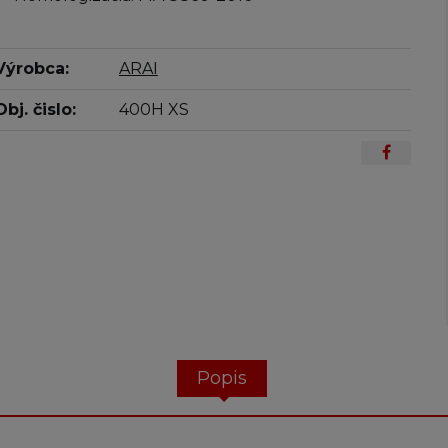
Výrobca:
ARAI
Obj. čislo:
400H XS
Popis