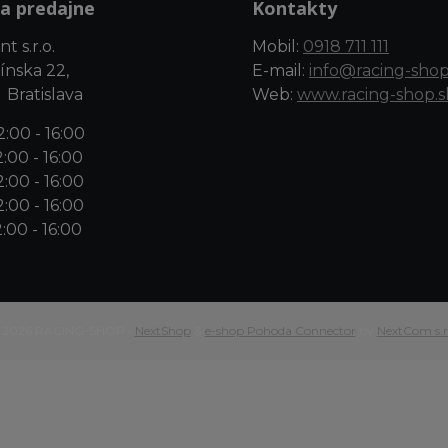
a predajne
Kontakty
t s.r.o.
Mobil:
0918 711 111
ínska 22,
E-mail:
info@racing-shop
 Bratislava
Web:
www.racing-shop.s
:00 - 16:00
:00 - 16:00
:00 - 16:00
:00 - 16:00
:00 - 16:00
 2026 RACING-SHOP •
NextShop
&
e-shop Pohoda Connector
by
NextCom s.r