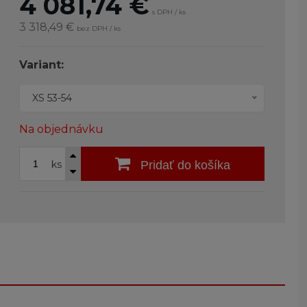
4 081,74
€
s DPH / ks
3 318,49 €
bez DPH / ks
Variant:
XS 53-54
Na objednávku
ks
Pridať do košíka