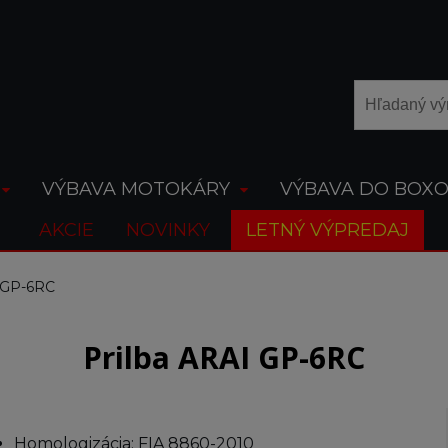
VÝBAVA MOTOKÁRY
VÝBAVA DO BOX
AKCIE
NOVINKY
LETNÝ VÝPREDAJ
I GP-6RC
Prilba ARAI GP-6RC
Homologizácia: FIA 8860-2010