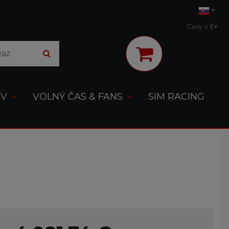
Ceny v
€
Môj účet
OV
VOLNÝ ČAS & FANS
SIM RACING