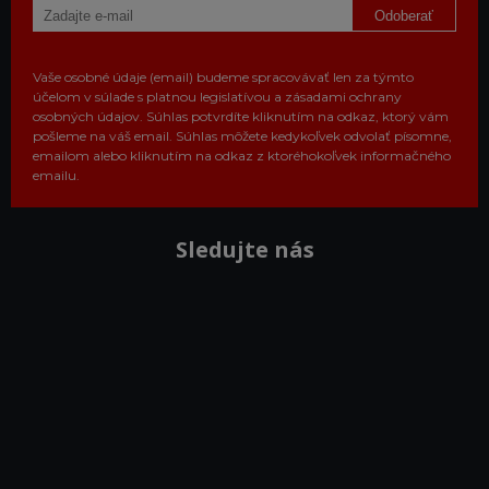
Odoberať
Vaše osobné údaje (email) budeme spracovávať len za týmto
účelom v súlade s platnou legislatívou a zásadami ochrany
osobných údajov. Súhlas potvrdíte kliknutím na odkaz, ktorý vám
pošleme na váš email. Súhlas môžete kedykoľvek odvolať písomne,
emailom alebo kliknutím na odkaz z ktoréhokoľvek informačného
emailu.
Sledujte nás