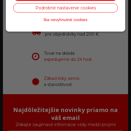
Telefonické objednávky
Podrobné nastavenie cookies
0918 711 111
Iba nevyhnutné cookies
Doprava zadarmo
pre objednávky nad 200 €
Tovar na sklade
expedujeme do 24 hod.
Zákaznícky servis
a starostlivosť
Najdôležitejšie novinky priamo na
váš email
Získajte zaujímavé informácie vždy medzi prvými