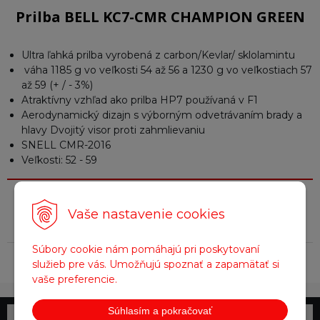
Prilba BELL KC7-CMR CHAMPION GREEN
Ultra ľahká prilba vyrobená z carbon/Kevlar/ sklolamintu
váha 1185 g vo veľkosti 54 až 56 a 1230 g vo veľkostiach 57
až 59 (+ / - 3%)
Atraktívny vzhľad ako prilba HP7 používaná v F1
Aerodynamický dizajn s výborným odvetrávaním brady a
hlavy Dvojitý visor proti zahmlievaniu
SNELL CMR-2016
Veľkosti: 52 - 59
Parametre
Vaše nastavenie cookies
Súbory cookie nám pomáhajú pri poskytovaní
Farba
Zelená
služieb pre vás. Umožňujú spoznať a zapamätať si
vaše preferencie.
Súhlasím a pokračovať