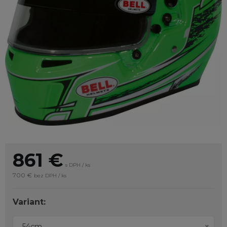
861
€
s DPH / ks
700 €
bez DPH / ks
Variant:
54cm